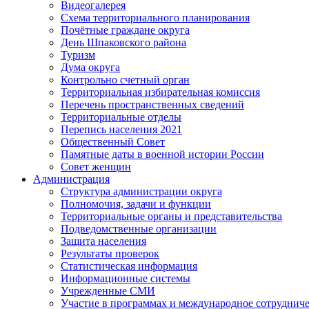
Видеогалерея
Схема территориального планирования
Почётные граждане округа
День Шпаковского района
Туризм
Дума округа
Контрольно счетный орган
Территориальная избирательная комиссия
Перечень пространственных сведений
Территориальные отделы
Перепись населения 2021
Общественный Совет
Памятные даты в военной истории России
Совет женщин
Администрация
Структура администрации округа
Полномочия, задачи и функции
Территориальные органы и представительства
Подведомственные организации
Защита населения
Результаты проверок
Статистическая информация
Информационные системы
Учрежденные СМИ
Участие в программах и международное сотруднич