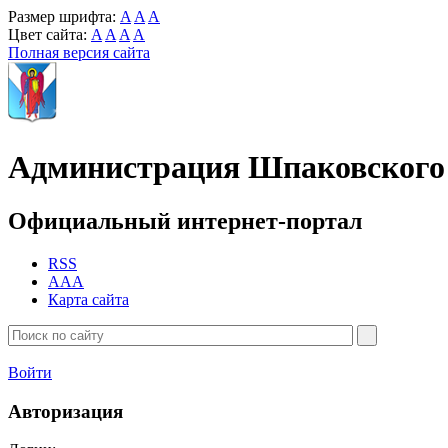
Размер шрифта:
A
A
A
Цвет сайта:
A
A
A
A
Полная версия сайта
Администрация Шпаковского 
Официальный интернет-портал
RSS
AAA
Карта сайта
Войти
Авторизация