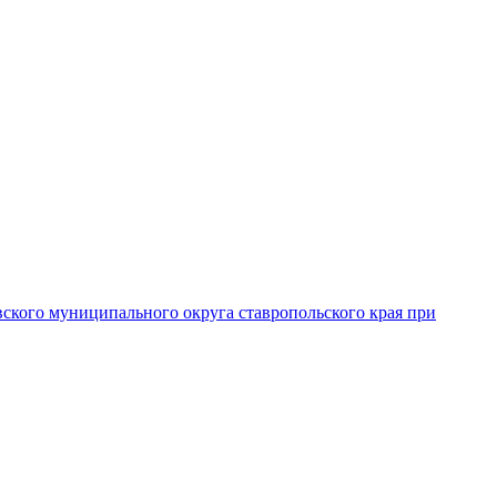
вского муниципального округа ставропольского края при