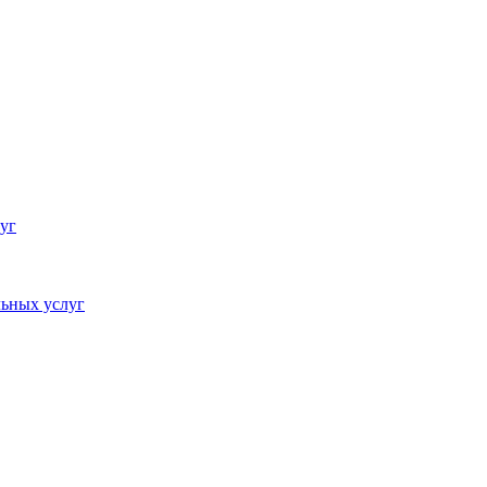
уг
ьных услуг