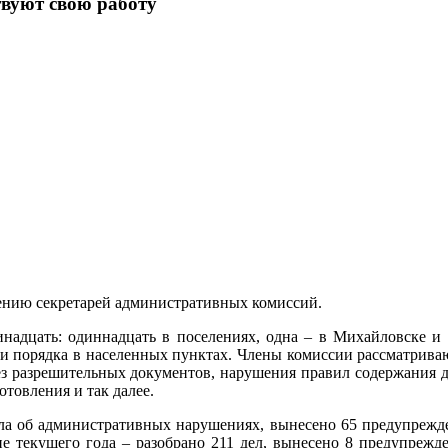
вуют свою работу
ению секретарей административных комиссий.
надцать: одиннадцать в поселениях, одна – в Михайловске и
 и порядка в населенных пунктах. Члены комиссии рассматриваю
ез разрешительных документов, нарушения правил содержания 
товления и так далее.
ела об административных нарушениях, вынесено 65 предупреж
ие текущего года – разобрано 211 дел, вынесено 8 предупреж