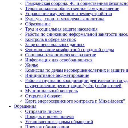
Гражданская оборона, ЧС и общественная безопасн
Территориально-общественное самоуправление
Управление имуществом и землеустройство
Культура, спорт и молодежная политика
Образование
Труд и социальная защита населения
Работы по снижению неформальной занятости насе
Контроль в сфере закупок
Защита персональных данных
Формирование комфортной городской среды
Социально-экономическое развитие
Информация для освободившихся
Жилье
Комиссия по делам несовершеннолетних и защите и
Инициативное бюджетирование
Рабочая группа по координации деятельности госу
осуществлении регистрации (учёта) избирателей
Муниципальный контроль
Открытый бюджет
Карта энергосервисного контракта г. Михайловск"
Обращения
Отправить письмо
Порядок и время приема
Установленные формы обращений
Порядок обжалования