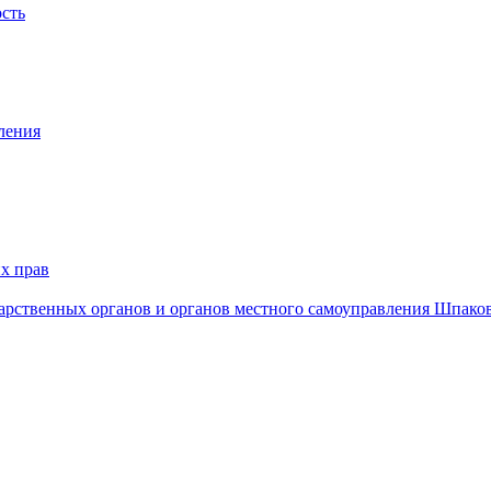
ость
ления
х прав
дарственных органов и органов местного самоуправления Шпако