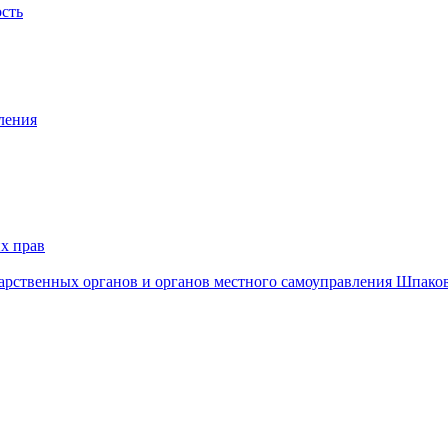
ость
ления
х прав
дарственных органов и органов местного самоуправления Шпако