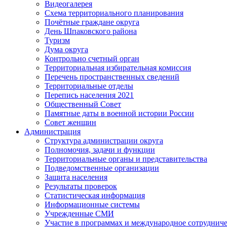
Видеогалерея
Схема территориального планирования
Почётные граждане округа
День Шпаковского района
Туризм
Дума округа
Контрольно счетный орган
Территориальная избирательная комиссия
Перечень пространственных сведений
Территориальные отделы
Перепись населения 2021
Общественный Совет
Памятные даты в военной истории России
Совет женщин
Администрация
Структура администрации округа
Полномочия, задачи и функции
Территориальные органы и представительства
Подведомственные организации
Защита населения
Результаты проверок
Статистическая информация
Информационные системы
Учрежденные СМИ
Участие в программах и международное сотруднич