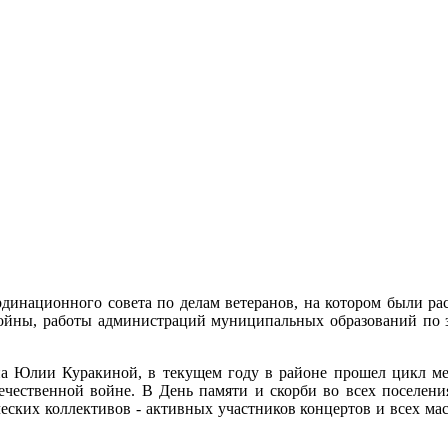
ординационного совета по делам ветеранов, на котором были р
войны, работы администраций муниципальных образований по з
на Юлии Куракиной, в текущем году в районе прошел цикл м
ечественной войне. В День памяти и скорби во всех поселени
еских коллективов - активных участников концертов и всех ма