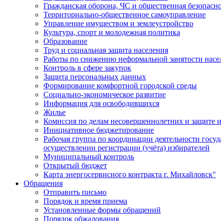
Гражданская оборона, ЧС и общественная безопасн
Территориально-общественное самоуправление
Управление имуществом и землеустройство
Культура, спорт и молодежная политика
Образование
Труд и социальная защита населения
Работы по снижению неформальной занятости насе
Контроль в сфере закупок
Защита персональных данных
Формирование комфортной городской среды
Социально-экономическое развитие
Информация для освободившихся
Жилье
Комиссия по делам несовершеннолетних и защите и
Инициативное бюджетирование
Рабочая группа по координации деятельности госу
осуществлении регистрации (учёта) избирателей
Муниципальный контроль
Открытый бюджет
Карта энергосервисного контракта г. Михайловск"
Обращения
Отправить письмо
Порядок и время приема
Установленные формы обращений
Порядок обжалования