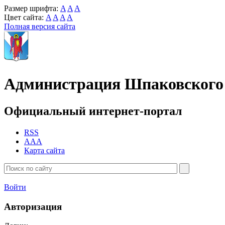
Размер шрифта:
A
A
A
Цвет сайта:
A
A
A
A
Полная версия сайта
Администрация Шпаковского 
Официальный интернет-портал
RSS
AAA
Карта сайта
Войти
Авторизация