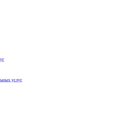
уг
ьных услуг