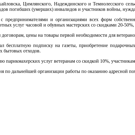
хайловска, Цимлянского, Надеждинского и Темнолесского сель
вдов погибших (умерших) инвалидов и участников войны, нужд
 с предпринимателями и организациями всех форм собстве
отных услуг часовой и обувных мастерских со скидками 20-50%,
 договорам, цены на товары первой необходимости для ветеран
ал бесплатную подписку на газеты, приобретение подарочных
ых бытовых отходов.
ию парикмахерских услуг ветеранам со скидкой 10%, участникам
ия по дальнейшей организации работы по оказанию адресной по