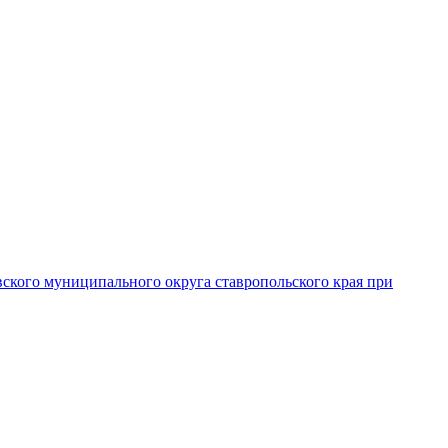
вского муниципального округа ставропольского края при