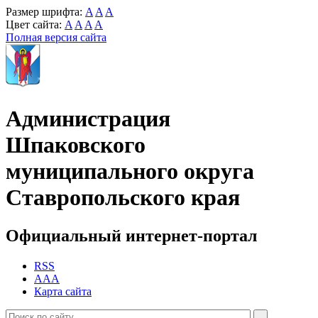
Размер шрифта:
A
A
A
Цвет сайта:
A
A
A
A
Полная версия сайта
Администрация
Шпаковского
муниципального округа
Ставропольского края
Официальный интернет-портал
RSS
AAA
Карта сайта