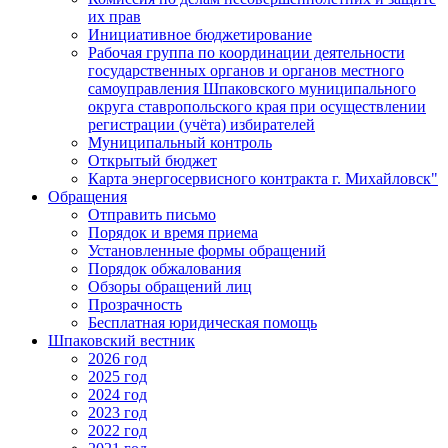
их прав
Инициативное бюджетирование
Рабочая группа по координации деятельности
государственных органов и органов местного
самоуправления Шпаковского муниципального
округа ставропольского края при осуществлении
регистрации (учёта) избирателей
Муниципальный контроль
Открытый бюджет
Карта энергосервисного контракта г. Михайловск"
Обращения
Отправить письмо
Порядок и время приема
Установленные формы обращений
Порядок обжалования
Обзоры обращений лиц
Прозрачность
Бесплатная юридическая помощь
Шпаковский вестник
2026 год
2025 год
2024 год
2023 год
2022 год