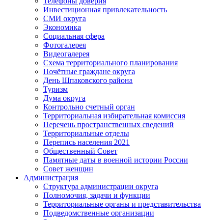
Телефоны доверия
Инвестиционная привлекательность
СМИ округа
Экономика
Социальная сфера
Фотогалерея
Видеогалерея
Схема территориального планирования
Почётные граждане округа
День Шпаковского района
Туризм
Дума округа
Контрольно счетный орган
Территориальная избирательная комиссия
Перечень пространственных сведений
Территориальные отделы
Перепись населения 2021
Общественный Совет
Памятные даты в военной истории России
Совет женщин
Администрация
Структура администрации округа
Полномочия, задачи и функции
Территориальные органы и представительства
Подведомственные организации