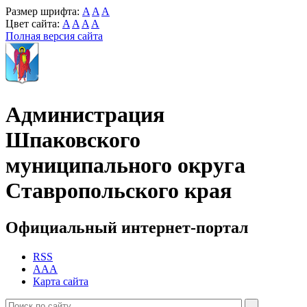
Размер шрифта:
A
A
A
Цвет сайта:
A
A
A
A
Полная версия сайта
Администрация
Шпаковского
муниципального округа
Ставропольского края
Официальный интернет-портал
RSS
AAA
Карта сайта