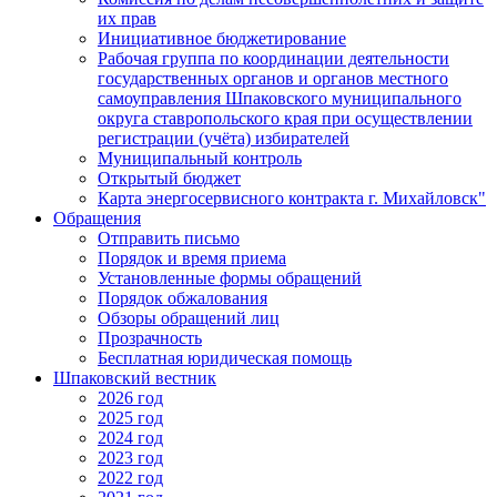
их прав
Инициативное бюджетирование
Рабочая группа по координации деятельности
государственных органов и органов местного
самоуправления Шпаковского муниципального
округа ставропольского края при осуществлении
регистрации (учёта) избирателей
Муниципальный контроль
Открытый бюджет
Карта энергосервисного контракта г. Михайловск"
Обращения
Отправить письмо
Порядок и время приема
Установленные формы обращений
Порядок обжалования
Обзоры обращений лиц
Прозрачность
Бесплатная юридическая помощь
Шпаковский вестник
2026 год
2025 год
2024 год
2023 год
2022 год