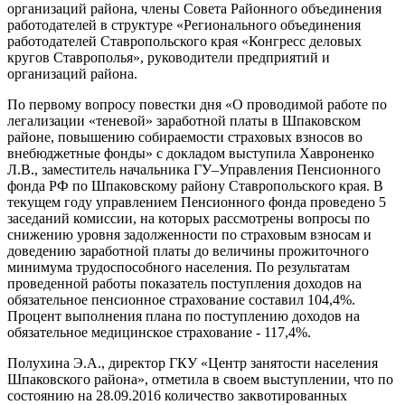
организаций района, члены Совета Районного объединения
работодателей в структуре «Регионального объединения
работодателей Ставропольского края «Конгресс деловых
кругов Ставрополья», руководители предприятий и
организаций района.
По первому вопросу повестки дня «О проводимой работе по
легализации «теневой» заработной платы в Шпаковском
районе, повышению собираемости страховых взносов во
внебюджетные фонды» с докладом выступила Хавроненко
Л.В., заместитель начальника ГУ–Управления Пенсионного
фонда РФ по Шпаковскому району Ставропольского края. В
текущем году управлением Пенсионного фонда проведено 5
заседаний комиссии, на которых рассмотрены вопросы по
снижению уровня задолженности по страховым взносам и
доведению заработной платы до величины прожиточного
минимума трудоспособного населения. По результатам
проведенной работы показатель поступления доходов на
обязательное пенсионное страхование составил 104,4%.
Процент выполнения плана по поступлению доходов на
обязательное медицинское страхование - 117,4%.
Полухина Э.А., директор ГКУ «Центр занятости населения
Шпаковского района», отметила в своем выступлении, что по
состоянию на 28.09.2016 количество заквотированных