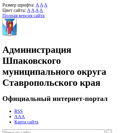
Размер шрифта:
A
A
A
Цвет сайта:
A
A
A
A
Полная версия сайта
Администрация
Шпаковского
муниципального округа
Ставропольского края
Официальный интернет-портал
RSS
AAA
Карта сайта