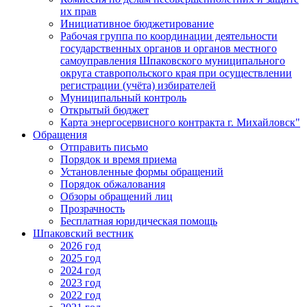
их прав
Инициативное бюджетирование
Рабочая группа по координации деятельности
государственных органов и органов местного
самоуправления Шпаковского муниципального
округа ставропольского края при осуществлении
регистрации (учёта) избирателей
Муниципальный контроль
Открытый бюджет
Карта энергосервисного контракта г. Михайловск"
Обращения
Отправить письмо
Порядок и время приема
Установленные формы обращений
Порядок обжалования
Обзоры обращений лиц
Прозрачность
Бесплатная юридическая помощь
Шпаковский вестник
2026 год
2025 год
2024 год
2023 год
2022 год