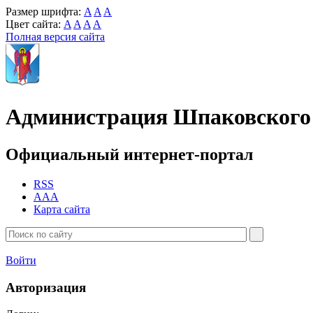
Размер шрифта:
A
A
A
Цвет сайта:
A
A
A
A
Полная версия сайта
Администрация Шпаковского 
Официальный интернет-портал
RSS
AAA
Карта сайта
Войти
Авторизация