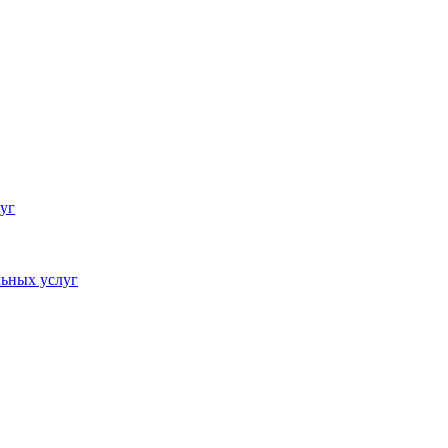
уг
ьных услуг