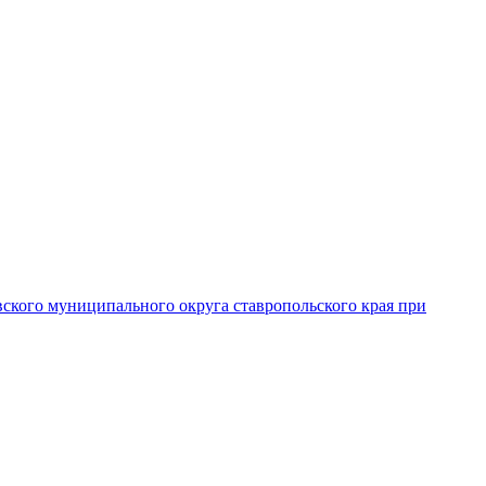
вского муниципального округа ставропольского края при