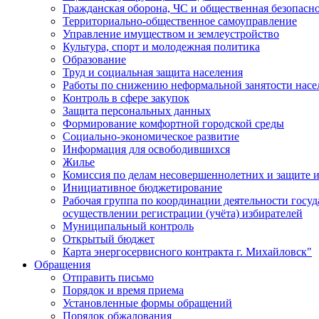
Гражданская оборона, ЧС и общественная безопасн
Территориально-общественное самоуправление
Управление имуществом и землеустройство
Культура, спорт и молодежная политика
Образование
Труд и социальная защита населения
Работы по снижению неформальной занятости насе
Контроль в сфере закупок
Защита персональных данных
Формирование комфортной городской среды
Социально-экономическое развитие
Информация для освободившихся
Жилье
Комиссия по делам несовершеннолетних и защите и
Инициативное бюджетирование
Рабочая группа по координации деятельности госу
осуществлении регистрации (учёта) избирателей
Муниципальный контроль
Открытый бюджет
Карта энергосервисного контракта г. Михайловск"
Обращения
Отправить письмо
Порядок и время приема
Установленные формы обращений
Порядок обжалования