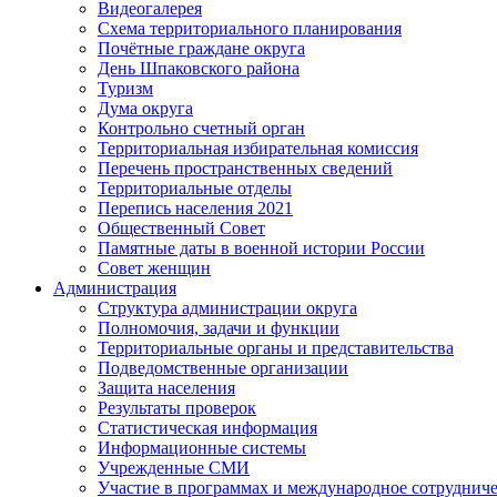
Видеогалерея
Схема территориального планирования
Почётные граждане округа
День Шпаковского района
Туризм
Дума округа
Контрольно счетный орган
Территориальная избирательная комиссия
Перечень пространственных сведений
Территориальные отделы
Перепись населения 2021
Общественный Совет
Памятные даты в военной истории России
Совет женщин
Администрация
Структура администрации округа
Полномочия, задачи и функции
Территориальные органы и представительства
Подведомственные организации
Защита населения
Результаты проверок
Статистическая информация
Информационные системы
Учрежденные СМИ
Участие в программах и международное сотруднич