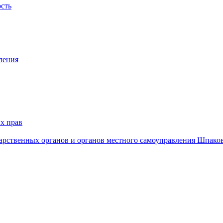
ость
ления
х прав
дарственных органов и органов местного самоуправления Шпако