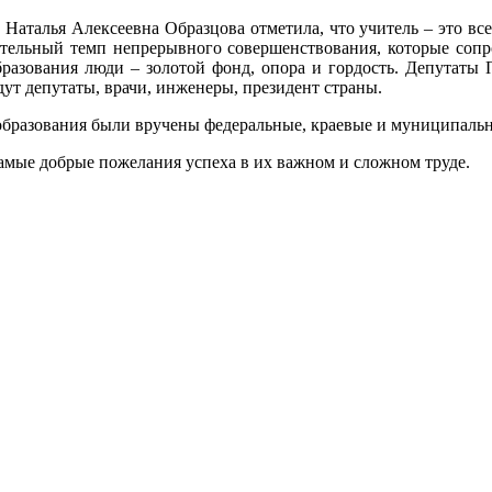
. Наталья Алексеевна Образцова отметила, что учитель – это в
ительный темп непрерывного совершенствования, которые сопр
образования люди – золотой фонд, опора и гордость. Депутат
дут депутаты, врачи, инженеры, президент страны.
образования были вручены федеральные, краевые и муниципаль
 самые добрые пожелания успеха в их важном и сложном труде.