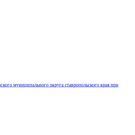
вского муниципального округа ставропольского края при