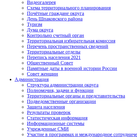
Видеогалерея
Схема территориального планирования
Почётные граждане округа
День Шпаковского района
Туризм
Дума округа
Контрольно счетный орган
Территориальная избирательная комиссия
Перечень пространственных сведений
Территориальные отделы
Перепись населения 2021
Общественный Совет
Памятные даты в военной истории России
Совет женщин
Администрация
Структура администрации округа
Полномочия, задачи и функции
Территориальные органы и представительства
Подведомственные организации
Защита населения
Результаты проверок
Статистическая информация
Информационные системы
Учрежденные СМИ
Участие в программах и международное сотруднич