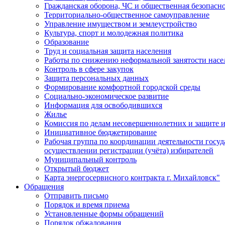
Гражданская оборона, ЧС и общественная безопасн
Территориально-общественное самоуправление
Управление имуществом и землеустройство
Культура, спорт и молодежная политика
Образование
Труд и социальная защита населения
Работы по снижению неформальной занятости насе
Контроль в сфере закупок
Защита персональных данных
Формирование комфортной городской среды
Социально-экономическое развитие
Информация для освободившихся
Жилье
Комиссия по делам несовершеннолетних и защите и
Инициативное бюджетирование
Рабочая группа по координации деятельности госу
осуществлении регистрации (учёта) избирателей
Муниципальный контроль
Открытый бюджет
Карта энергосервисного контракта г. Михайловск"
Обращения
Отправить письмо
Порядок и время приема
Установленные формы обращений
Порядок обжалования