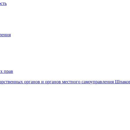
ость
ления
х прав
дарственных органов и органов местного самоуправления Шпако