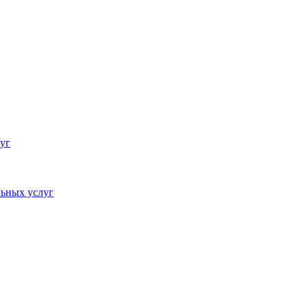
уг
ьных услуг