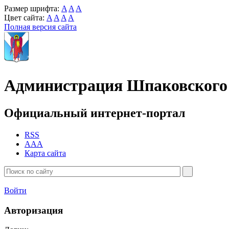
Размер шрифта:
A
A
A
Цвет сайта:
A
A
A
A
Полная версия сайта
Администрация Шпаковского 
Официальный интернет-портал
RSS
AAA
Карта сайта
Войти
Авторизация