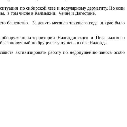
итуация по сибирской язве и нодулярному дерматиту. Но если
ны, в том числе в Калмыкии, Чечне и Дагестане.
то бешенство. За девять месяцев текущего года в крае было
ыли обнаружено на территории Надеждинского и Пелагиадского
благополучный по бруцеллезу пункт – в селе Надежда.
яйств активизировать работу по недопущению заноса особо