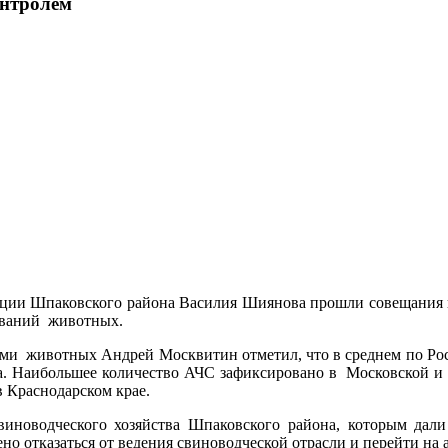
онтролем
рации Шпаковского района Василия Шиянова прошли совещания
еваний животных.
нями животных Андрей Москвитин отметил, что в среднем по Рос
. Наибольшее количество АЧС зафиксировано в Московской и 
 Краснодарском крае.
иноводческого хозяйства Шпаковского района, которым да
о отказаться от ведения свиноводческой отрасли и перейти на