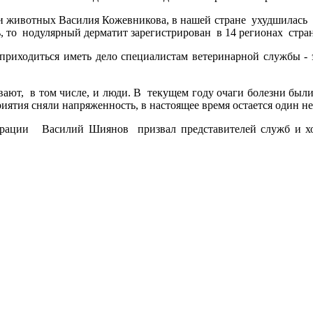
ми животных Василия Кожевникова, в нашей стране ухудшилась с
ь, то нодулярный дерматит зарегистрирован в 14 регионах стра
приходиться иметь дело специалистам ветеринарной службы - э
евают, в том числе, и люди. В текущем году очаги болезни б
тия сняли напряженность, в настоящее время остается один не
трации Василий Шиянов призвал представителей служб и хоз