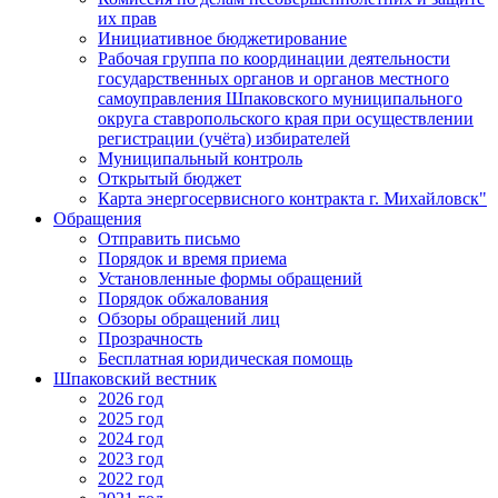
их прав
Инициативное бюджетирование
Рабочая группа по координации деятельности
государственных органов и органов местного
самоуправления Шпаковского муниципального
округа ставропольского края при осуществлении
регистрации (учёта) избирателей
Муниципальный контроль
Открытый бюджет
Карта энергосервисного контракта г. Михайловск"
Обращения
Отправить письмо
Порядок и время приема
Установленные формы обращений
Порядок обжалования
Обзоры обращений лиц
Прозрачность
Бесплатная юридическая помощь
Шпаковский вестник
2026 год
2025 год
2024 год
2023 год
2022 год