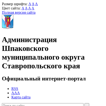
Размер шрифта:
A
A
A
Цвет сайта:
A
A
A
A
Полная версия сайта
Администрация
Шпаковского
муниципального округа
Ставропольского края
Официальный интернет-портал
RSS
AAA
Карта сайта