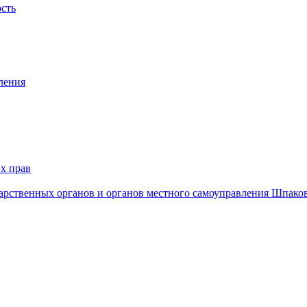
ость
ления
х прав
дарственных органов и органов местного самоуправления Шпако