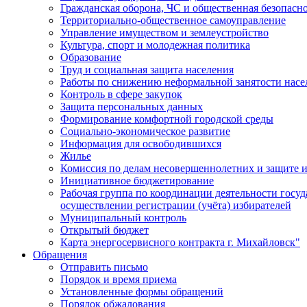
Гражданская оборона, ЧС и общественная безопасн
Территориально-общественное самоуправление
Управление имуществом и землеустройство
Культура, спорт и молодежная политика
Образование
Труд и социальная защита населения
Работы по снижению неформальной занятости насе
Контроль в сфере закупок
Защита персональных данных
Формирование комфортной городской среды
Социально-экономическое развитие
Информация для освободившихся
Жилье
Комиссия по делам несовершеннолетних и защите и
Инициативное бюджетирование
Рабочая группа по координации деятельности госу
осуществлении регистрации (учёта) избирателей
Муниципальный контроль
Открытый бюджет
Карта энергосервисного контракта г. Михайловск"
Обращения
Отправить письмо
Порядок и время приема
Установленные формы обращений
Порядок обжалования