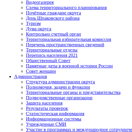
Видеогалерея
Схема территориального планирования
Почётные граждане округа
День Шпаковского района
Туризм
Дума округа
Контрольно счетный орган
Территориальная избирательная комиссия
Перечень пространственных сведений
Территориальные отделы
Перепись населения 2021
Общественный Совет
Памятные даты в военной истории России
Совет женщин
Администрация
Структура администрации округа
Полномочия, задачи и функции
Территориальные органы и представительства
Подведомственные организации
Защита населения
Результаты проверок
Статистическая информация
Информационные системы
Учрежденные СМИ
Участие в программах и международное сотруднич