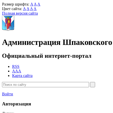
Размер шрифта:
A
A
A
Цвет сайта:
A
A
A
A
Полная версия сайта
Администрация Шпаковского 
Официальный интернет-портал
RSS
AAA
Карта сайта
Войти
Авторизация