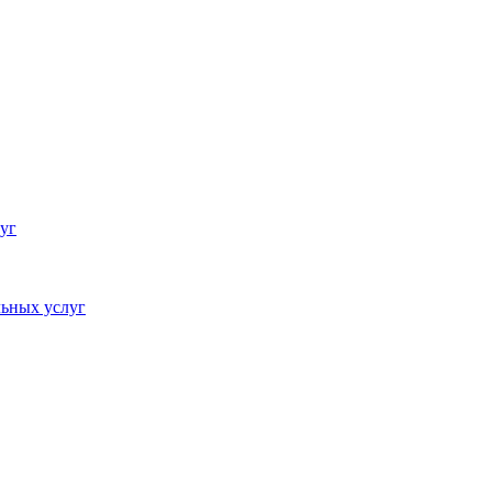
уг
ьных услуг