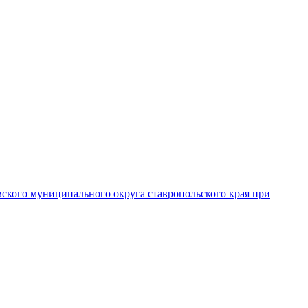
вского муниципального округа ставропольского края при