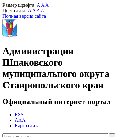
Размер шрифта:
A
A
A
Цвет сайта:
A
A
A
A
Полная версия сайта
Администрация
Шпаковского
муниципального округа
Ставропольского края
Официальный интернет-портал
RSS
AAA
Карта сайта