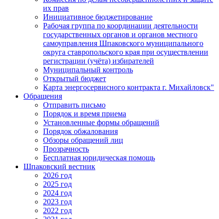
их прав
Инициативное бюджетирование
Рабочая группа по координации деятельности
государственных органов и органов местного
самоуправления Шпаковского муниципального
округа ставропольского края при осуществлении
регистрации (учёта) избирателей
Муниципальный контроль
Открытый бюджет
Карта энергосервисного контракта г. Михайловск"
Обращения
Отправить письмо
Порядок и время приема
Установленные формы обращений
Порядок обжалования
Обзоры обращений лиц
Прозрачность
Бесплатная юридическая помощь
Шпаковский вестник
2026 год
2025 год
2024 год
2023 год
2022 год