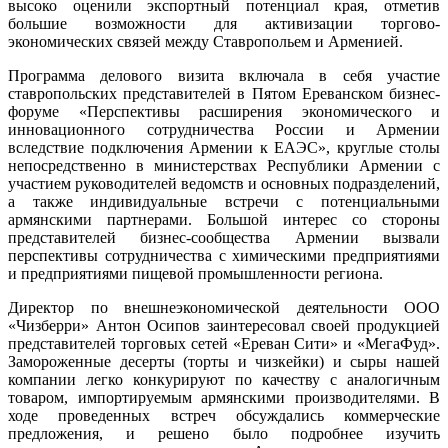
высоко оценили экспортный потенциал края, отметив
большие возможности для активизации торгово-
экономических связей между Ставропольем и Арменией.
Программа делового визита включала в себя участие
ставропольских представителей в Пятом Ереванском бизнес-
форуме «Перспективы расширения экономического и
инновационного сотрудничества России и Армении
вследствие подключения Армении к ЕАЭС», круглые столы
непосредственно в министерствах Республики Армении с
участием руководителей ведомств и основных подразделений,
а также индивидуальные встречи с потенциальными
армянскими партнерами. Большой интерес со стороны
представителей бизнес-сообщества Армении вызвали
перспективы сотрудничества с химическими предприятиями
и предприятиями пищевой промышленности региона.
Директор по внешнеэкономической деятельности ООО
«Чизберри» Антон Осипов заинтересовал своей продукцией
представителей торговых сетей «Ереван Сити» и «МегаФуд».
Замороженные десерты (торты и чизкейки) и сыры нашей
компании легко конкурируют по качеству с аналогичным
товаром, импортируемым армянскими производителями. В
ходе проведенных встреч обсуждались коммерческие
предложения, и решено было подробнее изучить