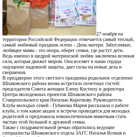
27 ноября на
территории Российской Федерации отмечается самый теплый,
самый любимый праздник осени – День матери. Заботливые,
любящие мамы - это опора, оберег семьи, где растут дети.
Ведь именно в щедрой материнской любви заключена великая
сила, которая движет миром. Она вселяет в наши сердца
ощущение надежной защиты, дает силы на новые дела и
свершения.
В преддверии этого светлого праздника родильное отделение
Шпаковского района вновь встретило почетных гостей:
председателя Совета женщин Елену Костину и директора
Центра молодежных проектов Шпаковского района
Ставропольского края Наталью Короткову. Руководитель
Клуба молодых семей - Губанова Мария рассказала о работе
клуба, о том какие акции и встречи проводятся для молодых
родителей и предложила новоиспеченным мамочкам стать
частью этой большой и дружной семьи.
Также с поздравительной речью обратились ведущие
специалисты Шпаковского отдела ЗАГС Наталья Возная и