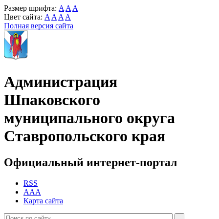
Размер шрифта:
A
A
A
Цвет сайта:
A
A
A
A
Полная версия сайта
Администрация
Шпаковского
муниципального округа
Ставропольского края
Официальный интернет-портал
RSS
AAA
Карта сайта