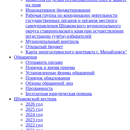
их прав
Инициативное бюджетирование
Рабочая группа по координации деятельности
государственных органов и органов местного
самоуправления Шпаковского муниципального
округа ставропольского края при осуществлении
регистрации (учёта) избирателей
Муниципальный контроль
Открытый бюджет
Карта энергосервисного контракта г. Михайловск"
Обращения
Отправить письмо
Порядок и время приема
Установленные формы обращений
Порядок обжалования
Обзоры обращений лиц
Прозрачность
Бесплатная юридическая помощь
Шпаковский вестник
2026 год
2025 год
2024 год
2023 год
2022 год