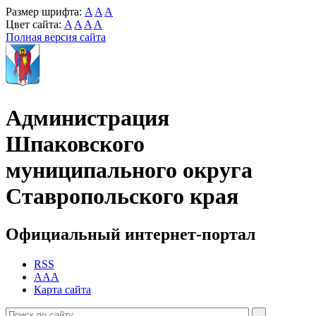
Размер шрифта:
A
A
A
Цвет сайта:
A
A
A
A
Полная версия сайта
Администрация
Шпаковского
муниципального округа
Ставропольского края
Официальный интернет-портал
RSS
AAA
Карта сайта