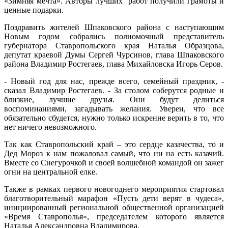
«Зимняя мечта». Авторы лучших работ получили грамоты и
ценные подарки.
Поздравить жителей Шпаковского района с наступающим
Новым годом собрались полномочный представитель
губернатора Ставропольского края Наталья Образцова,
депутат краевой Думы Сергей Чурсинов, глава Шпаковского
района Владимир Ростегаев, глава Михайловска Игорь Серов.
- Новый год для нас, прежде всего, семейный праздник, -
сказал Владимир Ростегаев. - За столом соберутся родные и
близкие, лучшие друзья. Они будут делиться
воспоминаниями, загадывать желания. Уверен, что все
обязательно сбудется, нужно только искренне верить в то, что
нет ничего невозможного.
Так как Ставропольский край – это сердце казачества, то и
Дед Мороз к нам пожаловал самый, что ни на есть казачий.
Вместе со Снегурочкой и своей волшебной командой он зажег
огни на центральной елке.
Также в рамках первого новогоднего мероприятия стартовал
благотворительный марафон «Пусть дети верят в чудеса»,
инициированный региональной общественной организацией
«Время Ставрополья», председателем которого является
Наталья Александровна Владимирова.