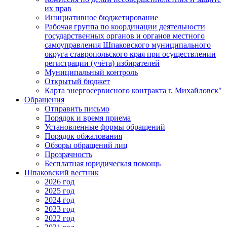
их прав
Инициативное бюджетирование
Рабочая группа по координации деятельности
государственных органов и органов местного
самоуправления Шпаковского муниципального
округа ставропольского края при осуществлении
регистрации (учёта) избирателей
Муниципальный контроль
Открытый бюджет
Карта энергосервисного контракта г. Михайловск"
Обращения
Отправить письмо
Порядок и время приема
Установленные формы обращений
Порядок обжалования
Обзоры обращений лиц
Прозрачность
Бесплатная юридическая помощь
Шпаковский вестник
2026 год
2025 год
2024 год
2023 год
2022 год