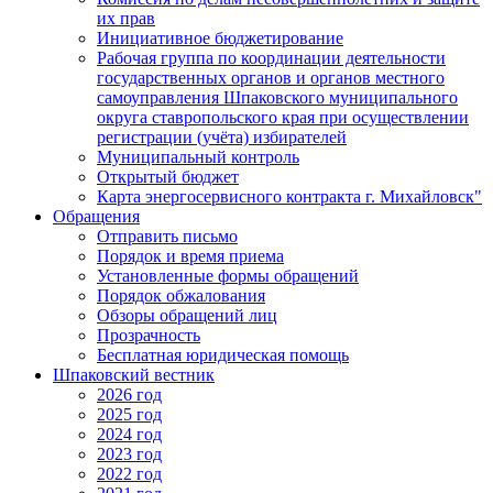
их прав
Инициативное бюджетирование
Рабочая группа по координации деятельности
государственных органов и органов местного
самоуправления Шпаковского муниципального
округа ставропольского края при осуществлении
регистрации (учёта) избирателей
Муниципальный контроль
Открытый бюджет
Карта энергосервисного контракта г. Михайловск"
Обращения
Отправить письмо
Порядок и время приема
Установленные формы обращений
Порядок обжалования
Обзоры обращений лиц
Прозрачность
Бесплатная юридическая помощь
Шпаковский вестник
2026 год
2025 год
2024 год
2023 год
2022 год