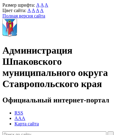
Размер шрифта:
A
A
A
Цвет сайта:
A
A
A
A
Полная версия сайта
Администрация
Шпаковского
муниципального округа
Ставропольского края
Официальный интернет-портал
RSS
AAA
Карта сайта