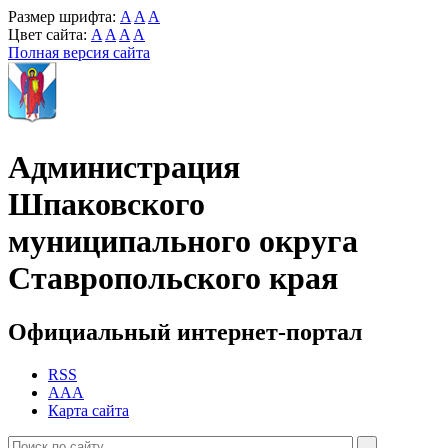
Размер шрифта:
A
A
A
Цвет сайта:
A
A
A
A
Полная версия сайта
Администрация
Шпаковского
муниципального округа
Ставропольского края
Официальный интернет-портал
RSS
AAA
Карта сайта