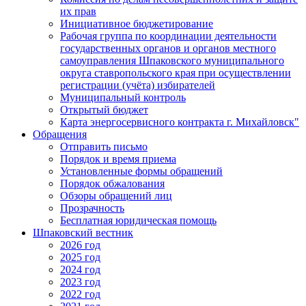
их прав
Инициативное бюджетирование
Рабочая группа по координации деятельности
государственных органов и органов местного
самоуправления Шпаковского муниципального
округа ставропольского края при осуществлении
регистрации (учёта) избирателей
Муниципальный контроль
Открытый бюджет
Карта энергосервисного контракта г. Михайловск"
Обращения
Отправить письмо
Порядок и время приема
Установленные формы обращений
Порядок обжалования
Обзоры обращений лиц
Прозрачность
Бесплатная юридическая помощь
Шпаковский вестник
2026 год
2025 год
2024 год
2023 год
2022 год