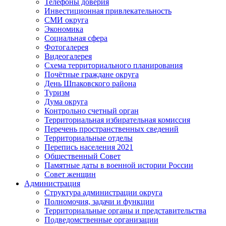
Телефоны доверия
Инвестиционная привлекательность
СМИ округа
Экономика
Социальная сфера
Фотогалерея
Видеогалерея
Схема территориального планирования
Почётные граждане округа
День Шпаковского района
Туризм
Дума округа
Контрольно счетный орган
Территориальная избирательная комиссия
Перечень пространственных сведений
Территориальные отделы
Перепись населения 2021
Общественный Совет
Памятные даты в военной истории России
Совет женщин
Администрация
Структура администрации округа
Полномочия, задачи и функции
Территориальные органы и представительства
Подведомственные организации