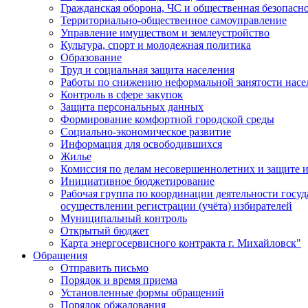
Гражданская оборона, ЧС и общественная безопасн
Территориально-общественное самоуправление
Управление имуществом и землеустройство
Культура, спорт и молодежная политика
Образование
Труд и социальная защита населения
Работы по снижению неформальной занятости насе
Контроль в сфере закупок
Защита персональных данных
Формирование комфортной городской среды
Социально-экономическое развитие
Информация для освободившихся
Жилье
Комиссия по делам несовершеннолетних и защите и
Инициативное бюджетирование
Рабочая группа по координации деятельности госу
осуществлении регистрации (учёта) избирателей
Муниципальный контроль
Открытый бюджет
Карта энергосервисного контракта г. Михайловск"
Обращения
Отправить письмо
Порядок и время приема
Установленные формы обращений
Порядок обжалования