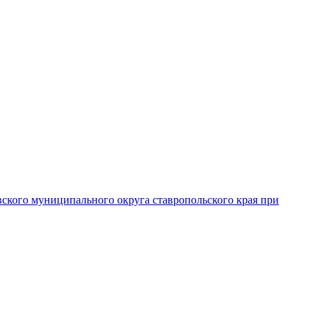
вского муниципального округа ставропольского края при