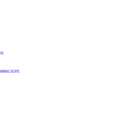
уг
ьных услуг