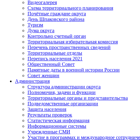
Видеогалерея
Схема территориального планирования
Почётные граждане округа
День Шпаковского района
Туризм
Дума округа
Контрольно счетный орган
Территориальная избирательная комиссия
Перечень пространственных сведений
Территориальные отделы
Перепись населения 2021
Общественный Совет
Памятные даты в военной истории России
Совет женщин
Администрация
Структура администрации округа
Полномочия, задачи и функции
Территориальные органы и представительства
Подведомственные организации
Защита населения
Результаты проверок
Статистическая информация
Информационные системы
Учрежденные СМИ
Участие в программах и международное сотруднич