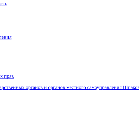
ость
ления
х прав
дарственных органов и органов местного самоуправления Шпако