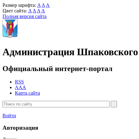
Размер шрифта:
A
A
A
Цвет сайта:
A
A
A
A
Полная версия сайта
Администрация Шпаковского 
Официальный интернет-портал
RSS
AAA
Карта сайта
Войти
Авторизация