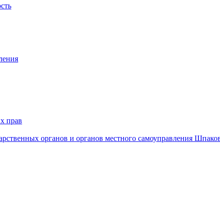
ость
ления
х прав
дарственных органов и органов местного самоуправления Шпако