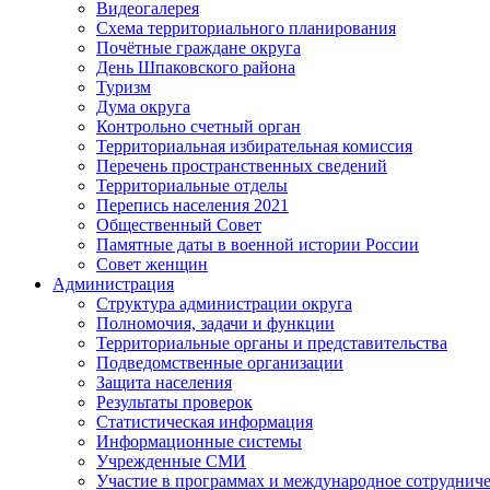
Видеогалерея
Схема территориального планирования
Почётные граждане округа
День Шпаковского района
Туризм
Дума округа
Контрольно счетный орган
Территориальная избирательная комиссия
Перечень пространственных сведений
Территориальные отделы
Перепись населения 2021
Общественный Совет
Памятные даты в военной истории России
Совет женщин
Администрация
Структура администрации округа
Полномочия, задачи и функции
Территориальные органы и представительства
Подведомственные организации
Защита населения
Результаты проверок
Статистическая информация
Информационные системы
Учрежденные СМИ
Участие в программах и международное сотруднич