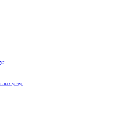
уг
ьных услуг