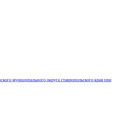
вского муниципального округа ставропольского края при