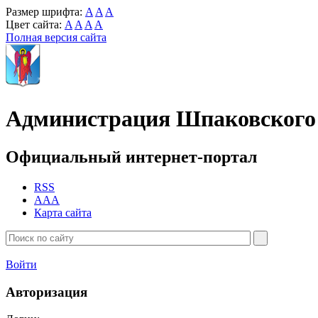
Размер шрифта:
A
A
A
Цвет сайта:
A
A
A
A
Полная версия сайта
Администрация Шпаковского 
Официальный интернет-портал
RSS
AAA
Карта сайта
Войти
Авторизация