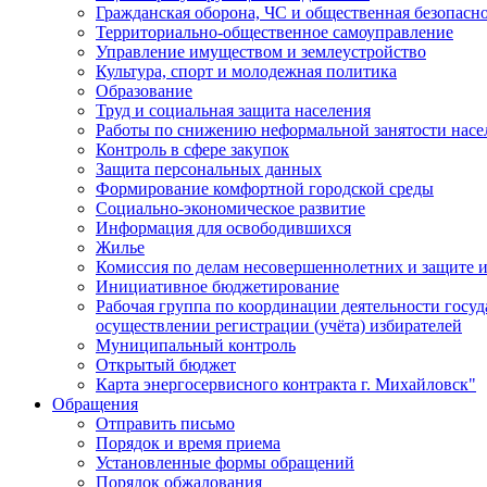
Гражданская оборона, ЧС и общественная безопасн
Территориально-общественное самоуправление
Управление имуществом и землеустройство
Культура, спорт и молодежная политика
Образование
Труд и социальная защита населения
Работы по снижению неформальной занятости насе
Контроль в сфере закупок
Защита персональных данных
Формирование комфортной городской среды
Социально-экономическое развитие
Информация для освободившихся
Жилье
Комиссия по делам несовершеннолетних и защите и
Инициативное бюджетирование
Рабочая группа по координации деятельности госу
осуществлении регистрации (учёта) избирателей
Муниципальный контроль
Открытый бюджет
Карта энергосервисного контракта г. Михайловск"
Обращения
Отправить письмо
Порядок и время приема
Установленные формы обращений
Порядок обжалования