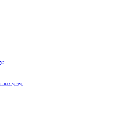
уг
ьных услуг