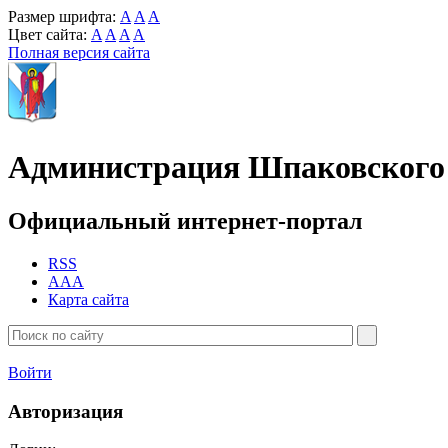
Размер шрифта:
A
A
A
Цвет сайта:
A
A
A
A
Полная версия сайта
Администрация Шпаковского 
Официальный интернет-портал
RSS
AAA
Карта сайта
Войти
Авторизация