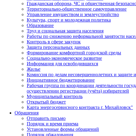
Гражданская оборона, ЧС и общественная безопасн
Территориально-общественное самоуправление
Управление имуществом и землеустройство
Культура, спорт и молодежная политика
Образование
Труд и социальная защита населения
Работы по снижению неформальной занятости насе
Контроль в сфере закупок
Защита персональных данных
Формирование комфортной городской среды
Социально-экономическое развитие
Информация для освободившихся
Жилье
Комиссия по делам несовершеннолетних и защите и
Инициативное бюджетирование
Рабочая группа по координации деятельности госу
осуществлении регистрации (учёта) избирателей
Муниципальный контроль
Открытый бюджет
Карта энергосервисного контракта г. Михайловск"
Обращения
Отправить письмо
Порядок и время приема
Установленные формы обращений
Порядок обжалования