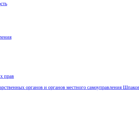
ость
ления
х прав
дарственных органов и органов местного самоуправления Шпако