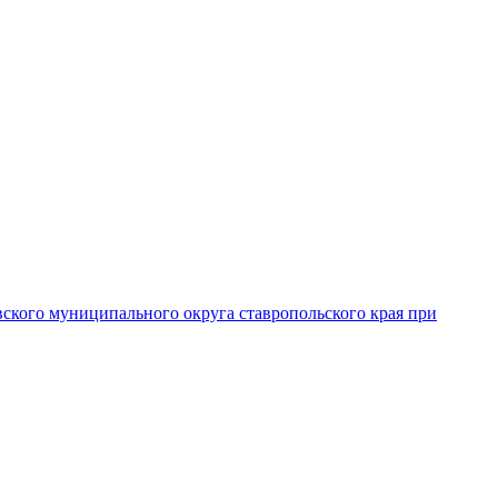
вского муниципального округа ставропольского края при