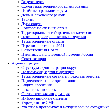
Видеогалерея
Схема территориального планирования
Почётные граждане округа
День Шпаковского района
Туризм
Дума округа
Контрольно счетный орган
Территориальная избирательная комиссия
Перечень пространственных сведений
Территориальные отделы
Перепись населения 2021
Общественный Совет
Памятные даты в военной истории России
Совет женщин
Администрация
Структура администрации округа
Полномочия, задачи и функции
Территориальные органы и представительства
Подведомственные организации
Защита населения
Результаты проверок
Статистическая информация
Информационные системы
Учрежденные СМИ
Участие в программах и международное сотруднич