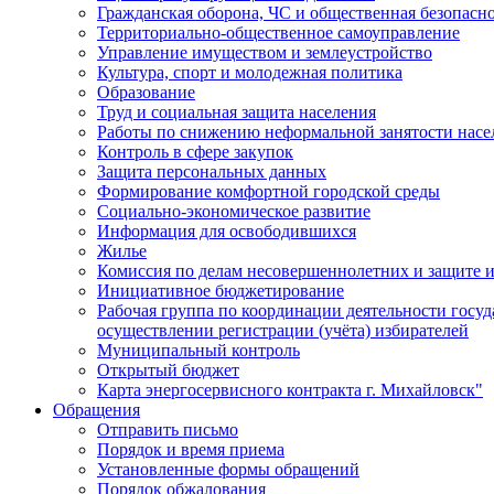
Гражданская оборона, ЧС и общественная безопасн
Территориально-общественное самоуправление
Управление имуществом и землеустройство
Культура, спорт и молодежная политика
Образование
Труд и социальная защита населения
Работы по снижению неформальной занятости насе
Контроль в сфере закупок
Защита персональных данных
Формирование комфортной городской среды
Социально-экономическое развитие
Информация для освободившихся
Жилье
Комиссия по делам несовершеннолетних и защите и
Инициативное бюджетирование
Рабочая группа по координации деятельности госу
осуществлении регистрации (учёта) избирателей
Муниципальный контроль
Открытый бюджет
Карта энергосервисного контракта г. Михайловск"
Обращения
Отправить письмо
Порядок и время приема
Установленные формы обращений
Порядок обжалования