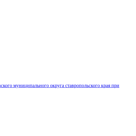
вского муниципального округа ставропольского края при