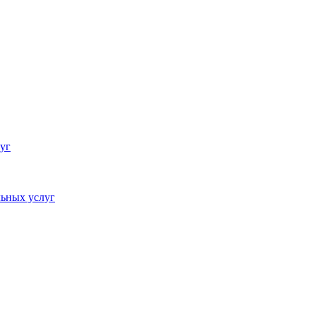
уг
ьных услуг