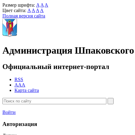
Размер шрифта:
A
A
A
Цвет сайта:
A
A
A
A
Полная версия сайта
Администрация Шпаковского 
Официальный интернет-портал
RSS
AAA
Карта сайта
Войти
Авторизация