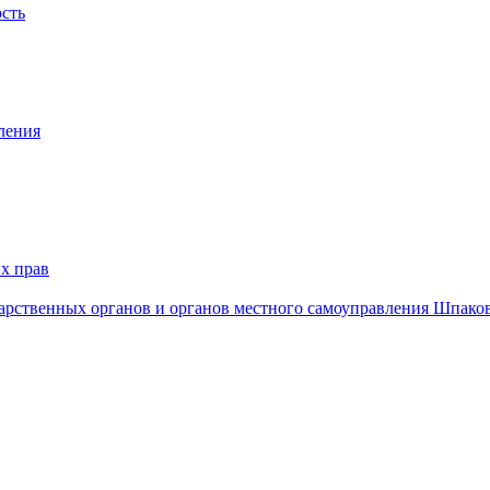
ость
ления
х прав
дарственных органов и органов местного самоуправления Шпако