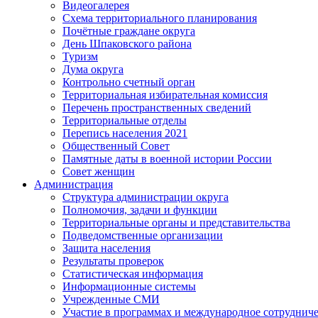
Видеогалерея
Схема территориального планирования
Почётные граждане округа
День Шпаковского района
Туризм
Дума округа
Контрольно счетный орган
Территориальная избирательная комиссия
Перечень пространственных сведений
Территориальные отделы
Перепись населения 2021
Общественный Совет
Памятные даты в военной истории России
Совет женщин
Администрация
Структура администрации округа
Полномочия, задачи и функции
Территориальные органы и представительства
Подведомственные организации
Защита населения
Результаты проверок
Статистическая информация
Информационные системы
Учрежденные СМИ
Участие в программах и международное сотруднич