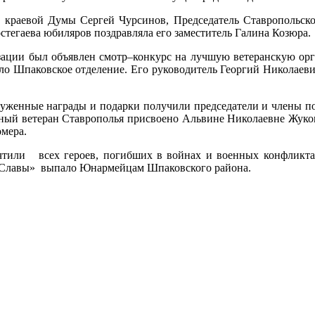
т краевой Думы Сергей Чурсинов, Председатель Ставропольско
тегаева юбиляров поздравляла его заместитель Галина Козюра.
изации был объявлен смотр–конкурс на лучшую ветеранскую орг
яло Шпаковское отделение. Его руководитель Георгий Николаеви
служенные награды и подарки получили председатели и члены по
тный ветеран Ставрополья присвоено Альвине Николаевне Жук
омера.
ли всех героев, погибших в войнах и военных конфликтах
Славы» выпало Юнармейцам Шпаковского района.