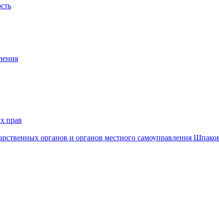
ость
ления
х прав
дарственных органов и органов местного самоуправления Шпако