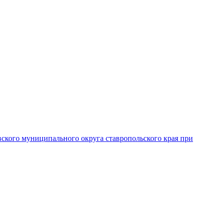
вского муниципального округа ставропольского края при