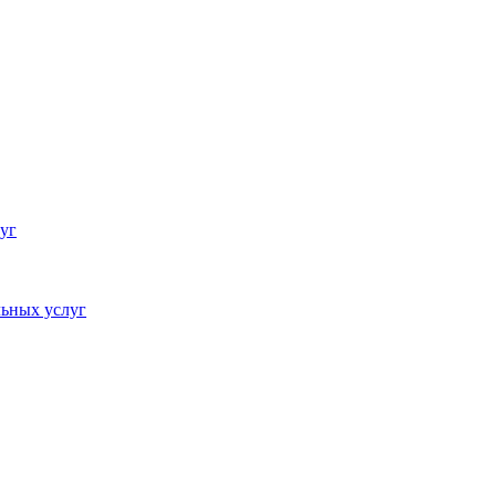
уг
ьных услуг