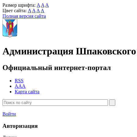
Размер шрифта:
A
A
A
Цвет сайта:
A
A
A
A
Полная версия сайта
Администрация Шпаковского 
Официальный интернет-портал
RSS
AAA
Карта сайта
Войти
Авторизация