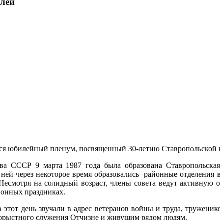
илей
лся юбилейный пленум, посвященный 30-летию Ставропольской 
 СССР 9 марта 1987 года была образована Ставропольская к
ней через некоторое время образовались районные отделения 
 Несмотря на солидный возраст, члены совета ведут активную 
йонных праздниках.
 этот день звучали в адрес ветеранов войны и труда, труженико
скорыстного служения Отчизне и живущим рядом людям.