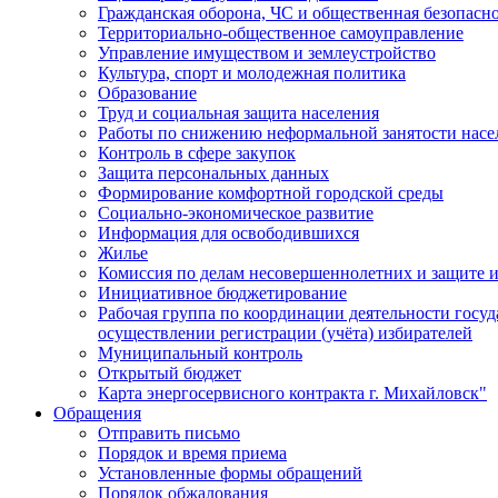
Гражданская оборона, ЧС и общественная безопасн
Территориально-общественное самоуправление
Управление имуществом и землеустройство
Культура, спорт и молодежная политика
Образование
Труд и социальная защита населения
Работы по снижению неформальной занятости насе
Контроль в сфере закупок
Защита персональных данных
Формирование комфортной городской среды
Социально-экономическое развитие
Информация для освободившихся
Жилье
Комиссия по делам несовершеннолетних и защите и
Инициативное бюджетирование
Рабочая группа по координации деятельности госу
осуществлении регистрации (учёта) избирателей
Муниципальный контроль
Открытый бюджет
Карта энергосервисного контракта г. Михайловск"
Обращения
Отправить письмо
Порядок и время приема
Установленные формы обращений
Порядок обжалования