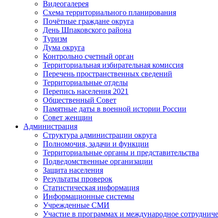
Видеогалерея
Схема территориального планирования
Почётные граждане округа
День Шпаковского района
Туризм
Дума округа
Контрольно счетный орган
Территориальная избирательная комиссия
Перечень пространственных сведений
Территориальные отделы
Перепись населения 2021
Общественный Совет
Памятные даты в военной истории России
Совет женщин
Администрация
Структура администрации округа
Полномочия, задачи и функции
Территориальные органы и представительства
Подведомственные организации
Защита населения
Результаты проверок
Статистическая информация
Информационные системы
Учрежденные СМИ
Участие в программах и международное сотруднич