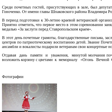
Среди почетных гостей, присутствующих в зале, был депута
Гоноченко. От имени главы Шпаковского района Владимира Рос
В период подготовки к 30-летию краевой ветеранской орган
Приятно отметить, что первое место в этом соревновании зан
медалью «За заслуги перед Ставропольским краем».
В этот день почетные грамоты, благодарственные письма, за
центров по патриотическому воспитанию детей. Звание Поче
ансамбли и вокалисты подарили ветеранам свои концертные н
Отдавая дань памяти и уважения, минутой молчания почти
возложить корзину с цветами к мемориалу «Огонь Вечной 
Фотографии