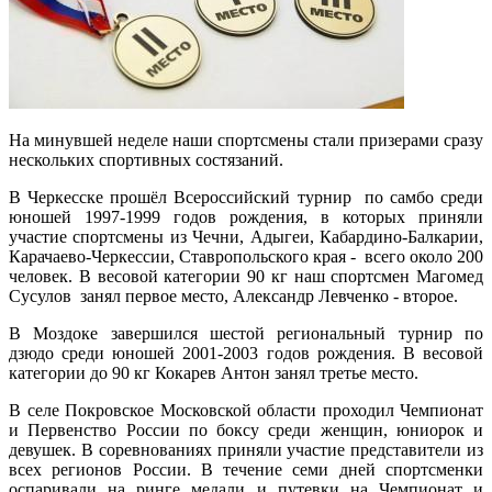
На минувшей неделе наши спортсмены стали призерами сразу
нескольких спортивных состязаний.
В Черкесске прошёл Всероссийский турнир по самбо среди
юношей 1997-1999 годов рождения, в которых приняли
участие спортсмены из Чечни, Адыгеи, Кабардино-Балкарии,
Карачаево-Черкессии, Ставропольского края - всего около 200
человек. В весовой категории 90 кг наш спортсмен Магомед
Сусулов занял первое место, Александр Левченко - второе.
В Моздоке завершился шестой региональный турнир по
дзюдо среди юношей 2001-2003 годов рождения. В весовой
категории до 90 кг Кокарев Антон занял третье место.
В селе Покровское Московской области проходил Чемпионат
и Первенство России по боксу среди женщин, юниорок и
девушек. В соревнованиях приняли участие представители из
всех регионов России. В течение семи дней спортсменки
оспаривали на ринге медали и путевки на Чемпионат и