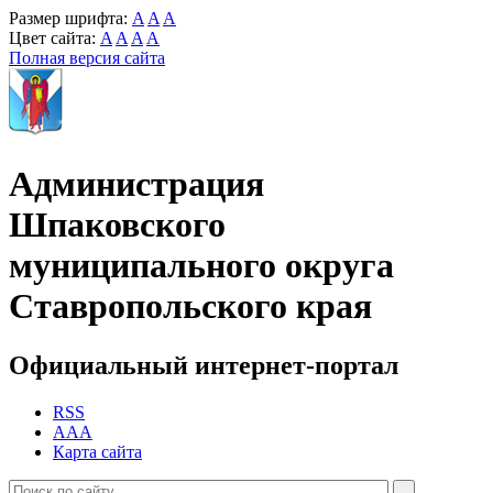
Размер шрифта:
A
A
A
Цвет сайта:
A
A
A
A
Полная версия сайта
Администрация
Шпаковского
муниципального округа
Ставропольского края
Официальный интернет-портал
RSS
AAA
Карта сайта