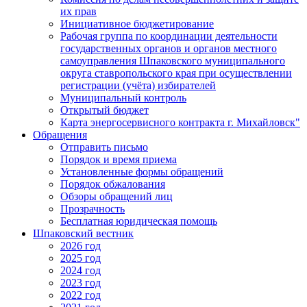
их прав
Инициативное бюджетирование
Рабочая группа по координации деятельности
государственных органов и органов местного
самоуправления Шпаковского муниципального
округа ставропольского края при осуществлении
регистрации (учёта) избирателей
Муниципальный контроль
Открытый бюджет
Карта энергосервисного контракта г. Михайловск"
Обращения
Отправить письмо
Порядок и время приема
Установленные формы обращений
Порядок обжалования
Обзоры обращений лиц
Прозрачность
Бесплатная юридическая помощь
Шпаковский вестник
2026 год
2025 год
2024 год
2023 год
2022 год