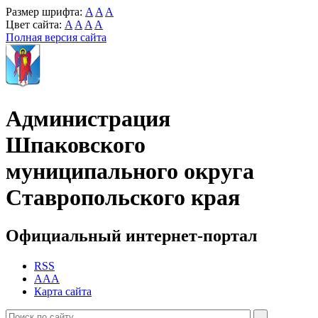
Размер шрифта:
A
A
A
Цвет сайта:
A
A
A
A
Полная версия сайта
Администрация
Шпаковского
муниципального округа
Ставропольского края
Официальный интернет-портал
RSS
AAA
Карта сайта