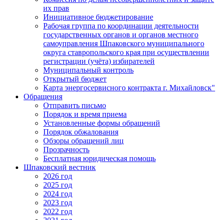
их прав
Инициативное бюджетирование
Рабочая группа по координации деятельности
государственных органов и органов местного
самоуправления Шпаковского муниципального
округа ставропольского края при осуществлении
регистрации (учёта) избирателей
Муниципальный контроль
Открытый бюджет
Карта энергосервисного контракта г. Михайловск"
Обращения
Отправить письмо
Порядок и время приема
Установленные формы обращений
Порядок обжалования
Обзоры обращений лиц
Прозрачность
Бесплатная юридическая помощь
Шпаковский вестник
2026 год
2025 год
2024 год
2023 год
2022 год