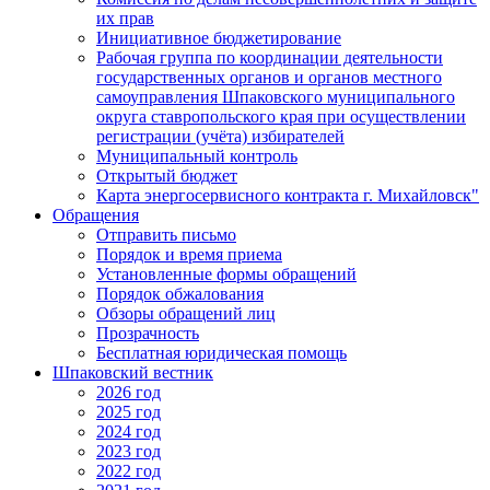
их прав
Инициативное бюджетирование
Рабочая группа по координации деятельности
государственных органов и органов местного
самоуправления Шпаковского муниципального
округа ставропольского края при осуществлении
регистрации (учёта) избирателей
Муниципальный контроль
Открытый бюджет
Карта энергосервисного контракта г. Михайловск"
Обращения
Отправить письмо
Порядок и время приема
Установленные формы обращений
Порядок обжалования
Обзоры обращений лиц
Прозрачность
Бесплатная юридическая помощь
Шпаковский вестник
2026 год
2025 год
2024 год
2023 год
2022 год