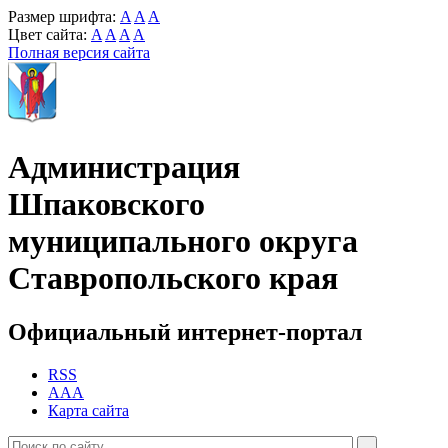
Размер шрифта:
A
A
A
Цвет сайта:
A
A
A
A
Полная версия сайта
Администрация
Шпаковского
муниципального округа
Ставропольского края
Официальный интернет-портал
RSS
AAA
Карта сайта