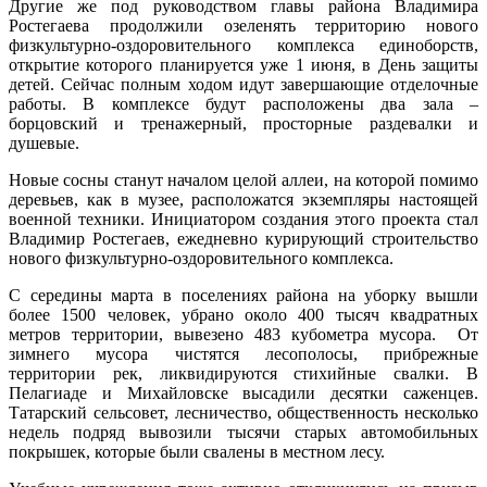
Другие же под руководством главы района Владимира
Ростегаева продолжили озеленять территорию нового
физкультурно-оздоровительного комплекса единоборств,
открытие которого планируется уже 1 июня, в День защиты
детей. Сейчас полным ходом идут завершающие отделочные
работы. В комплексе будут расположены два зала –
борцовский и тренажерный, просторные раздевалки и
душевые.
Новые сосны станут началом целой аллеи, на которой помимо
деревьев, как в музее, расположатся экземпляры настоящей
военной техники. Инициатором создания этого проекта стал
Владимир Ростегаев, ежедневно курирующий строительство
нового физкультурно-оздоровительного комплекса.
С середины марта в поселениях района на уборку вышли
более 1500 человек, убрано около 400 тысяч квадратных
метров территории, вывезено 483 кубометра мусора. От
зимнего мусора чистятся лесополосы, прибрежные
территории рек, ликвидируются стихийные свалки. В
Пелагиаде и Михайловске высадили десятки саженцев.
Татарский сельсовет, лесничество, общественность несколько
недель подряд вывозили тысячи старых автомобильных
покрышек, которые были свалены в местном лесу.