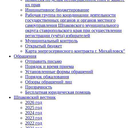
их прав
Инициативное бюджетирование
Рабочая группа по координации деятельности
государственных органов и органов местного
самоуправления Шпаковского муниципального
округа ставропольского края при осуществлении
регистрации (учёта) избирателей
Муниципальный контроль
Открытый бюджет
Карта энергосервисного контракта г. Михайловск"
Обращения
Отправить письмо
Порядок и время приема
Установленные формы обращений
Порядок обжалования
Обзоры обращений лиц
Прозрачность
Бесплатная юридическая помощь
Шпаковский вестник
2026 год
2025 год
2024 год
2023 год
2022 год