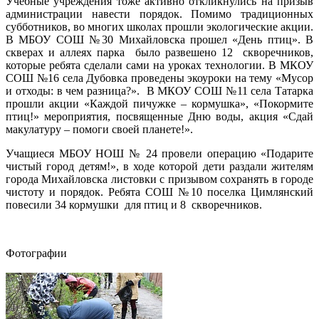
Учебные учреждения тоже активно откликнулись на призыв
администрации навести порядок. Помимо традиционных
субботников, во многих школах прошли экологические акции.
В МБОУ СОШ №30 Михайловска прошел «День птиц». В
скверах и аллеях парка было развешено 12 скворечников,
которые ребята сделали сами на уроках технологии. В МКОУ
СОШ №16 села Дубовка проведены экоуроки на тему «Мусор
и отходы: в чем разница?». В МКОУ СОШ №11 села Татарка
прошли акции «Каждой пичужке – кормушка», «Покормите
птиц!» мероприятия, посвященные Дню воды, акция «Сдай
макулатуру – помоги своей планете!».
Учащиеся МБОУ НОШ № 24 провели операцию «Подарите
чистый город детям!», в ходе которой дети раздали жителям
города Михайловска листовки с призывом сохранять в городе
чистоту и порядок. Ребята СОШ №10 поселка Цимлянский
повесили 34 кормушки для птиц и 8 скворечников.
Фотографии