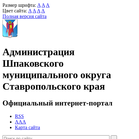
Размер шрифта:
A
A
A
Цвет сайта:
A
A
A
A
Полная версия сайта
Администрация
Шпаковского
муниципального округа
Ставропольского края
Официальный интернет-портал
RSS
AAA
Карта сайта