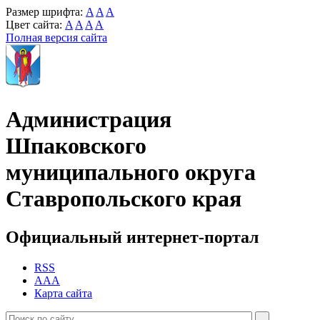
Размер шрифта:
A
A
A
Цвет сайта:
A
A
A
A
Полная версия сайта
Администрация
Шпаковского
муниципального округа
Ставропольского края
Официальный интернет-портал
RSS
AAA
Карта сайта