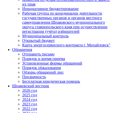
их прав
Инициативное бюджетирование
Рабочая группа по координации деятельности
государственных органов и органов местного
самоуправления Шпаковского муниципального
округа ставропольского края при осуществлении
регистрации (учёта) избирателей
Муниципальный контроль
Открытый бюджет
Карта энергосервисного контракта г. Михайловск"
Обращения
Отправить письмо
Порядок и время приема
Установленные формы обращений
Порядок обжалования
Обзоры обращений лиц
Прозрачность
Бесплатная юридическая помощь
Шпаковский вестник
2026 год
2025 год
2024 год
2023 год
2022 год