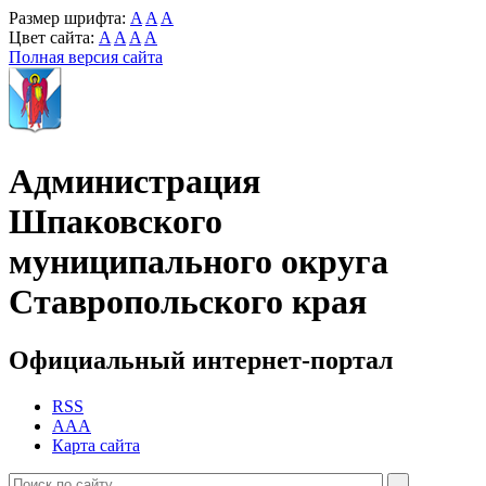
Размер шрифта:
A
A
A
Цвет сайта:
A
A
A
A
Полная версия сайта
Администрация
Шпаковского
муниципального округа
Ставропольского края
Официальный интернет-портал
RSS
AAA
Карта сайта