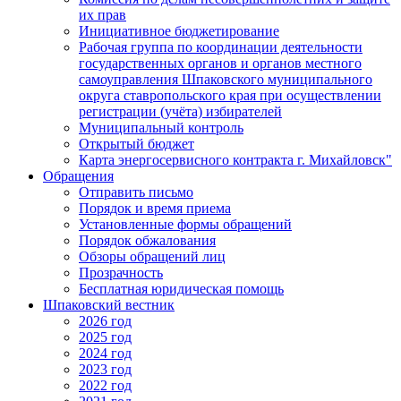
их прав
Инициативное бюджетирование
Рабочая группа по координации деятельности
государственных органов и органов местного
самоуправления Шпаковского муниципального
округа ставропольского края при осуществлении
регистрации (учёта) избирателей
Муниципальный контроль
Открытый бюджет
Карта энергосервисного контракта г. Михайловск"
Обращения
Отправить письмо
Порядок и время приема
Установленные формы обращений
Порядок обжалования
Обзоры обращений лиц
Прозрачность
Бесплатная юридическая помощь
Шпаковский вестник
2026 год
2025 год
2024 год
2023 год
2022 год