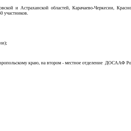
вской и Астраханской областей, Карачаево-Черкесии, Краснод
0 участников.
ни);
вропольскому краю, на втором - местное отделение ДОСААФ Росс