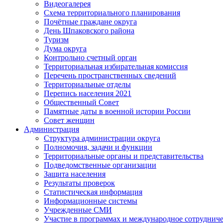
Видеогалерея
Схема территориального планирования
Почётные граждане округа
День Шпаковского района
Туризм
Дума округа
Контрольно счетный орган
Территориальная избирательная комиссия
Перечень пространственных сведений
Территориальные отделы
Перепись населения 2021
Общественный Совет
Памятные даты в военной истории России
Совет женщин
Администрация
Структура администрации округа
Полномочия, задачи и функции
Территориальные органы и представительства
Подведомственные организации
Защита населения
Результаты проверок
Статистическая информация
Информационные системы
Учрежденные СМИ
Участие в программах и международное сотруднич