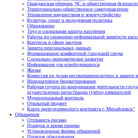
Гражданская оборона, ЧС и общественная безопасн
Территориально-общественное самоуправление
Управление имуществом и землеустройство
Культура, спорт и молодежная политика
Образование
Труд и социальная защита населения
Работы по снижению неформальной занятости насе
Контроль в сфере закупок
Защита персональных данных
Формирование комфортной городской среды
Социально-экономическое развитие
Информация для освободившихся
Жилье
Комиссия по делам несовершеннолетних и защите и
Инициативное бюджетирование
Рабочая группа по координации деятельности госу
осуществлении регистрации (учёта) избирателей
Муниципальный контроль
Открытый бюджет
Карта энергосервисного контракта г. Михайловск"
Обращения
Отправить письмо
Порядок и время приема
Установленные формы обращений
Порядок обжалования