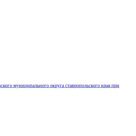
вского муниципального округа ставропольского края при