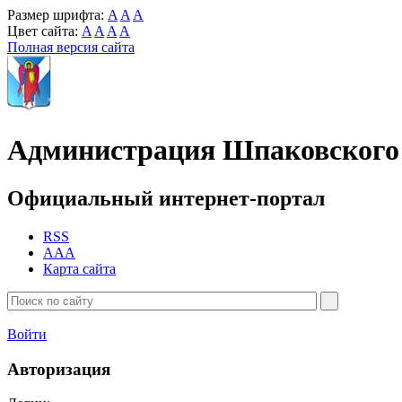
Размер шрифта:
A
A
A
Цвет сайта:
A
A
A
A
Полная версия сайта
Администрация Шпаковского 
Официальный интернет-портал
RSS
AAA
Карта сайта
Войти
Авторизация