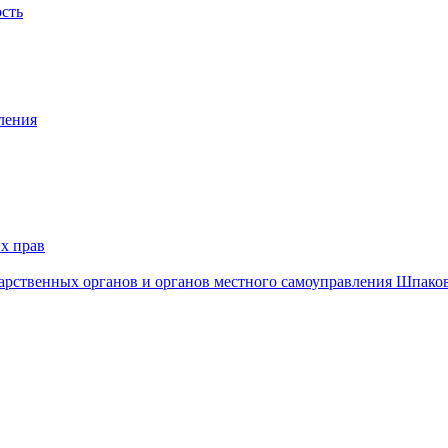
ость
ления
х прав
дарственных органов и органов местного самоуправления Шпако