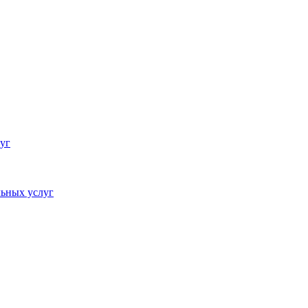
уг
ьных услуг