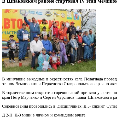
В Шпаковском районе стартовал IV этап Чемпион
В минувшие выходные в окрестностях села Пелагиада прове
этапом Чемпионата и Первенства Ставропольского края по авт
В торжественном открытии соревнований приняли участие по
края Петр Марченко и Сергей Чурсинов, глава Шпаковского р
Соревнования проводились в дисциплинах: Д 3- спринт, Супер
Д 2-Н, Д-3 мини в личном и командном зачете.