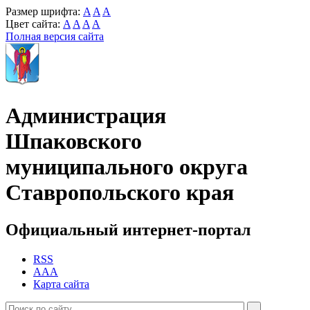
Размер шрифта:
A
A
A
Цвет сайта:
A
A
A
A
Полная версия сайта
Администрация
Шпаковского
муниципального округа
Ставропольского края
Официальный интернет-портал
RSS
AAA
Карта сайта