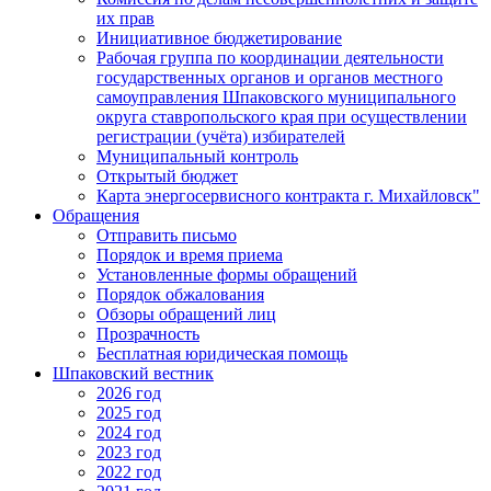
их прав
Инициативное бюджетирование
Рабочая группа по координации деятельности
государственных органов и органов местного
самоуправления Шпаковского муниципального
округа ставропольского края при осуществлении
регистрации (учёта) избирателей
Муниципальный контроль
Открытый бюджет
Карта энергосервисного контракта г. Михайловск"
Обращения
Отправить письмо
Порядок и время приема
Установленные формы обращений
Порядок обжалования
Обзоры обращений лиц
Прозрачность
Бесплатная юридическая помощь
Шпаковский вестник
2026 год
2025 год
2024 год
2023 год
2022 год