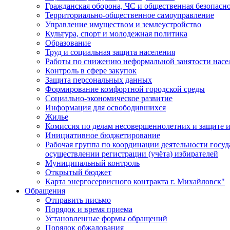
Гражданская оборона, ЧС и общественная безопасн
Территориально-общественное самоуправление
Управление имуществом и землеустройство
Культура, спорт и молодежная политика
Образование
Труд и социальная защита населения
Работы по снижению неформальной занятости насе
Контроль в сфере закупок
Защита персональных данных
Формирование комфортной городской среды
Социально-экономическое развитие
Информация для освободившихся
Жилье
Комиссия по делам несовершеннолетних и защите и
Инициативное бюджетирование
Рабочая группа по координации деятельности госу
осуществлении регистрации (учёта) избирателей
Муниципальный контроль
Открытый бюджет
Карта энергосервисного контракта г. Михайловск"
Обращения
Отправить письмо
Порядок и время приема
Установленные формы обращений
Порядок обжалования