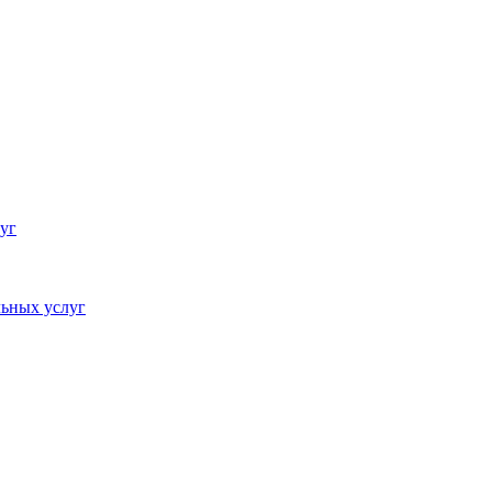
уг
ьных услуг