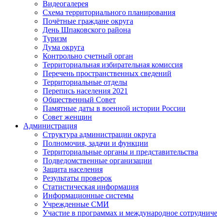
Видеогалерея
Схема территориального планирования
Почётные граждане округа
День Шпаковского района
Туризм
Дума округа
Контрольно счетный орган
Территориальная избирательная комиссия
Перечень пространственных сведений
Территориальные отделы
Перепись населения 2021
Общественный Совет
Памятные даты в военной истории России
Совет женщин
Администрация
Структура администрации округа
Полномочия, задачи и функции
Территориальные органы и представительства
Подведомственные организации
Защита населения
Результаты проверок
Статистическая информация
Информационные системы
Учрежденные СМИ
Участие в программах и международное сотруднич