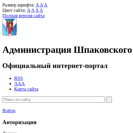
Размер шрифта:
A
A
A
Цвет сайта:
A
A
A
A
Полная версия сайта
Администрация Шпаковского 
Официальный интернет-портал
RSS
AAA
Карта сайта
Войти
Авторизация