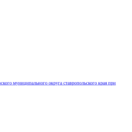
вского муниципального округа ставропольского края при