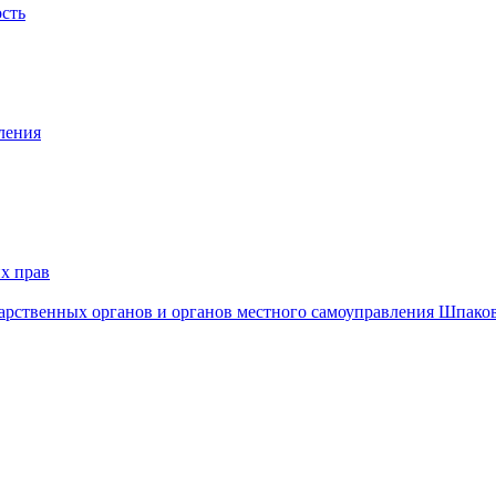
ость
ления
х прав
дарственных органов и органов местного самоуправления Шпако