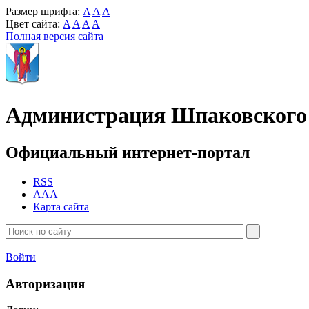
Размер шрифта:
A
A
A
Цвет сайта:
A
A
A
A
Полная версия сайта
Администрация Шпаковского 
Официальный интернет-портал
RSS
AAA
Карта сайта
Войти
Авторизация