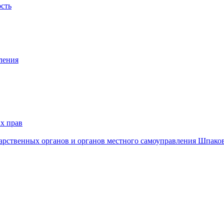
ость
ления
х прав
дарственных органов и органов местного самоуправления Шпако