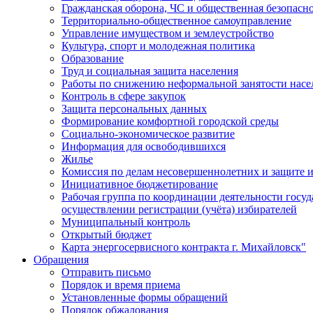
Гражданская оборона, ЧС и общественная безопасн
Территориально-общественное самоуправление
Управление имуществом и землеустройство
Культура, спорт и молодежная политика
Образование
Труд и социальная защита населения
Работы по снижению неформальной занятости насе
Контроль в сфере закупок
Защита персональных данных
Формирование комфортной городской среды
Социально-экономическое развитие
Информация для освободившихся
Жилье
Комиссия по делам несовершеннолетних и защите и
Инициативное бюджетирование
Рабочая группа по координации деятельности госу
осуществлении регистрации (учёта) избирателей
Муниципальный контроль
Открытый бюджет
Карта энергосервисного контракта г. Михайловск"
Обращения
Отправить письмо
Порядок и время приема
Установленные формы обращений
Порядок обжалования