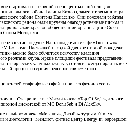
ие стартовало на главной сцене центральной площади.
униципального района Галины Козюра, заместителя министра
ковского района Дмитрия Панасенко. Они пожелали ребятам
паковского района были вручены благодарственные письма и
Ставропольской краевой общественной организации «Союз
го Союза Молодежи.
себе занятие по душе. На площадке антикафе «TimeTown»
 с VR-очками. Настоящей находкой для креативной молодежи
утник» можно было обучиться искусству владения
ного ребятами клуба. Яркие площадки фестиваля представили
та и творческих уличных культур, готовые всегда поразить всех
тельный процесс создания шедевров современного
ценителей селфи-фотографий и прочего фотоискусства
 в г. Ставрополе и г. Михайловске «Top Of Style», а также
ндиозной дискотекой от МС DenisSab и Dj AlexSky.
ельный комплекс «Моравия», Дизайн-студия «101mix»,
 и диетологии "Мендис", фитнес-центр Energy-fit, барбершоп