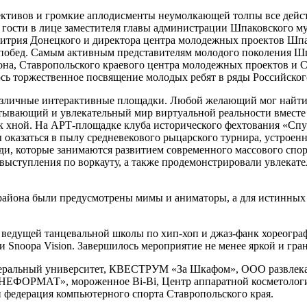
тивов и громкие аплодисменты неумолкающей толпы все действ
 гости в лице заместителя главы администрации Шпаковского м
итрия Донецкого и директора центра молодежных проектов Шпа
 побед. Самым активным представителям молодого поколения Ш
на, Ставропольского краевого центра молодежных проектов и 
ось торжественное посвящение молодых ребят в ряды Российско
азличные интерактивные площадки. Любой желающий мог найти 
атывающий и увлекательный мир виртуальной реальности вместе
ок хной. На АРТ-площадке клуба исторического фехтования «Сп
 оказаться в пылу средневекового рыцарского турнира, устроен
юди, которые занимаются развитием современного массового спор
е выступления по воркауту, а также продемонстрировали увлека
айона были предусмотрены мимы и аниматоры, а для истинных 
дущей танцевальной школы по хип-хоп и джаз-фанк хореографиям
и Snoopa Vision. Завершилось мероприятие не менее яркой и гра
еральный университет, КВЕСТРУМ «За Шкафом», ООО развлекат
«НЕФОРМАТ», мороженное Bi-Bi, Центр аппаратной косметологии
и федерация компьютерного спорта Ставропольского края.