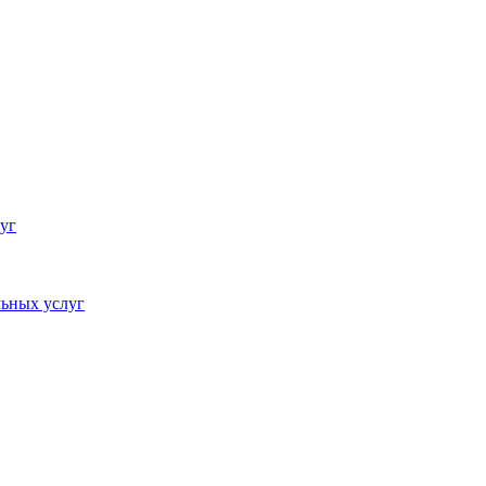
уг
ьных услуг