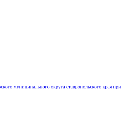
вского муниципального округа ставропольского края при