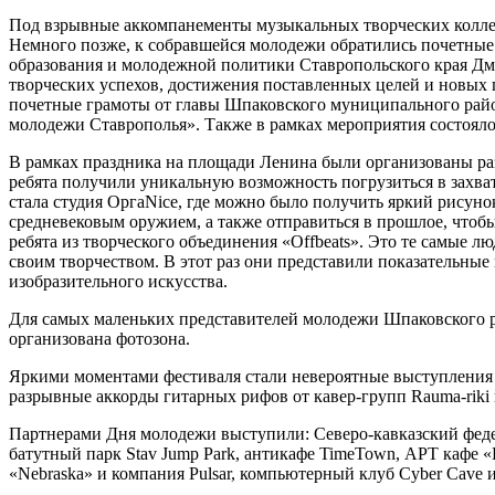
Под взрывные аккомпанементы музыкальных творческих коллек
Немного позже, к собравшейся молодежи обратились почетные
образования и молодежной политики Ставропольского края Дм
творческих успехов, достижения поставленных целей и новых
почетные грамоты от главы Шпаковского муниципального райо
молодежи Ставрополья». Также в рамках мероприятия состоял
В рамках праздника на площади Ленина были организованы р
ребята получили уникальную возможность погрузиться в захв
стала студия ОргаNice, где можно было получить яркий рисун
средневековым оружием, а также отправиться в прошлое, чтобы
ребята из творческого объединения «Offbeats». Это те самые л
своим творчеством. В этот раз они представили показательны
изобразительного искусства.
Для самых маленьких представителей молодежи Шпаковского р
организована фотозона.
Яркими моментами фестиваля стали невероятные выступления ве
разрывные аккорды гитарных рифов от кавер-групп Rauma-riki 
Партнерами Дня молодежи выступили: Северо-кавказский фед
батутный парк Stav Jump Park, антикафе TimeTown, АРТ кафе 
«Nebraska» и компания Pulsar, компьютерный клуб Cyber Cave 