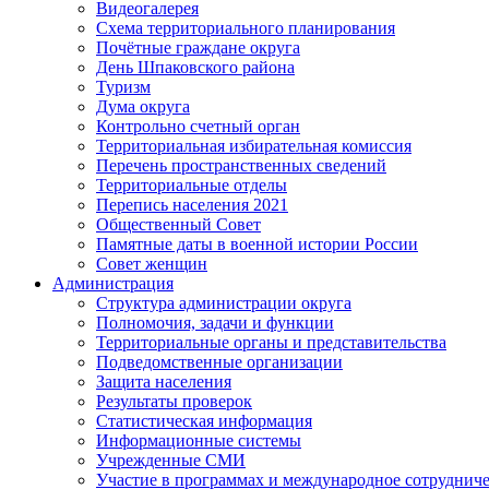
Видеогалерея
Схема территориального планирования
Почётные граждане округа
День Шпаковского района
Туризм
Дума округа
Контрольно счетный орган
Территориальная избирательная комиссия
Перечень пространственных сведений
Территориальные отделы
Перепись населения 2021
Общественный Совет
Памятные даты в военной истории России
Совет женщин
Администрация
Структура администрации округа
Полномочия, задачи и функции
Территориальные органы и представительства
Подведомственные организации
Защита населения
Результаты проверок
Статистическая информация
Информационные системы
Учрежденные СМИ
Участие в программах и международное сотруднич