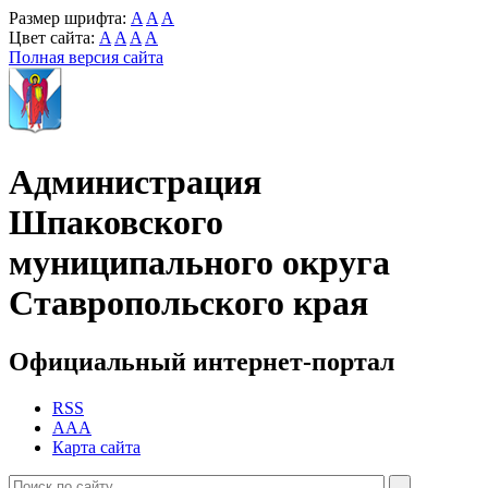
Размер шрифта:
A
A
A
Цвет сайта:
A
A
A
A
Полная версия сайта
Администрация
Шпаковского
муниципального округа
Ставропольского края
Официальный интернет-портал
RSS
AAA
Карта сайта