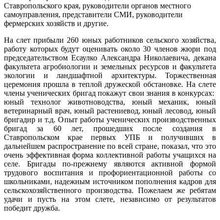
Ставропольского края, руководители органов местного
самоуправления, представители СМИ, руководители
фермерских хозяйств и другие.
На слет прибыли 260 юных работников сельского хозяйства,
работу которых будут оценивать около 30 членов жюри под
председательством Есаулко Александра Николаевича, декана
факультета агробиологии и земельных ресурсов и факультета
экологии и ландшафтной архитектуры. Торжественная
церемония прошла в теплой дружеской обстановке. На слете
члены ученических бригад покажут свои знания в конкурсах:
юный технолог животноводства, юный механик, юный
ветеринарный врач, юный растениевод, юный лесовод, юный
бригадир и т.д. Опыт работы ученических производственных
бригад за 60 лет, прошедших после создания в
Ставропольском крае первых УПБ и получивших в
дальнейшем распространение по всей стране, показал, что это
очень эффективная форма коллективной работы учащихся на
селе. Бригады по-прежнему являются активной формой
трудового воспитания и профориентационной работы со
школьниками, надежным источником пополнения кадров для
сельскохозяйственного производства. Пожелаем же ребятам
удачи и пусть на этом слете, независимо от результатов
победит дружба.