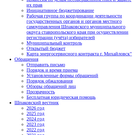
их прав
Инициативное бюджетирование
Рабочая группа по координации деятельности
государственных органов и органов местного
самоуправления Шпаковского муниципального
округа ставропольского края при осуществлении
регистрации (учёта) избирателей
Муниципальный контроль
Открытый бюджет
Карта энергосервисного контракта г. Михайловск"
Обращения
Отправить письмо
Порядок и время приема
Установленные формы обращений
Порядок обжалования
Обзоры обращений лиц
Прозрачность
Бесплатная юридическая помощь
Шпаковский вестник
2026 год
2025 год
2024 год
2023 год
2022 год