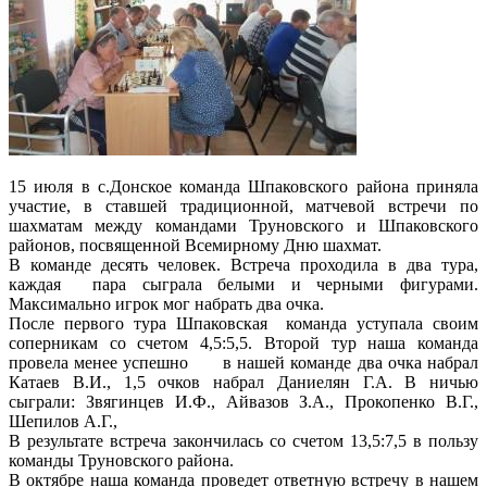
15 июля в с.Донское команда Шпаковского района приняла
участие, в ставшей традиционной, матчевой встречи по
шахматам между командами Труновского и Шпаковского
районов, посвященной Всемирному Дню шахмат.
В команде десять человек. Встреча проходила в два тура,
каждая пара сыграла белыми и черными фигурами.
Максимально игрок мог набрать два очка.
После первого тура Шпаковская команда уступала своим
соперникам со счетом 4,5:5,5. Второй тур наша команда
провела менее успешно в нашей команде два очка набрал
Катаев В.И., 1,5 очков набрал Даниелян Г.А. В ничью
сыграли: Звягинцев И.Ф., Айвазов З.А., Прокопенко В.Г.,
Шепилов А.Г.,
В результате встреча закончилась со счетом 13,5:7,5 в пользу
команды Труновского района.
В октябре наша команда проведет ответную встречу в нашем