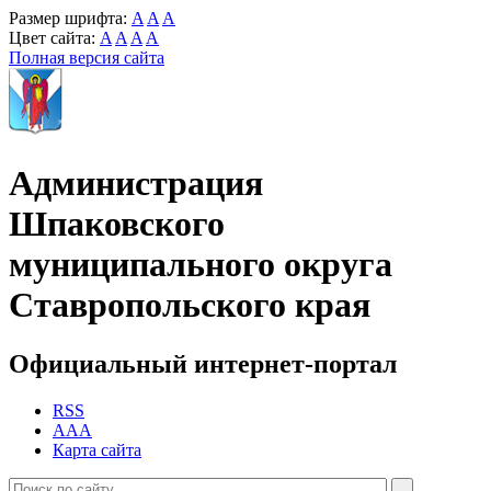
Размер шрифта:
A
A
A
Цвет сайта:
A
A
A
A
Полная версия сайта
Администрация
Шпаковского
муниципального округа
Ставропольского края
Официальный интернет-портал
RSS
AAA
Карта сайта