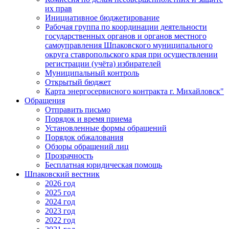
их прав
Инициативное бюджетирование
Рабочая группа по координации деятельности
государственных органов и органов местного
самоуправления Шпаковского муниципального
округа ставропольского края при осуществлении
регистрации (учёта) избирателей
Муниципальный контроль
Открытый бюджет
Карта энергосервисного контракта г. Михайловск"
Обращения
Отправить письмо
Порядок и время приема
Установленные формы обращений
Порядок обжалования
Обзоры обращений лиц
Прозрачность
Бесплатная юридическая помощь
Шпаковский вестник
2026 год
2025 год
2024 год
2023 год
2022 год