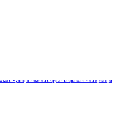
вского муниципального округа ставропольского края при