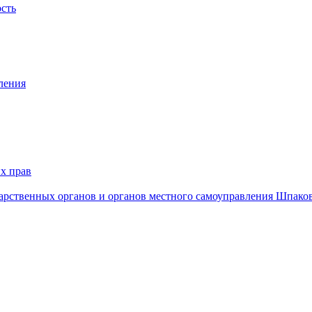
ость
ления
х прав
дарственных органов и органов местного самоуправления Шпако