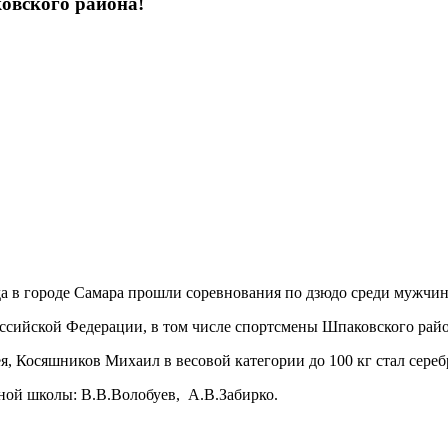
ковского района!
ода в городе Самара прошли соревнования по дзюдо среди мужчи
оссийской Федерации, в том числе спортсмены Шпаковского райо
ея, Косяшников Михаил в весовой категории до 100 кг стал сере
ной школы: В.В.Волобуев, А.В.Забирко.