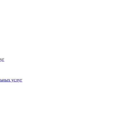
уг
ьных услуг