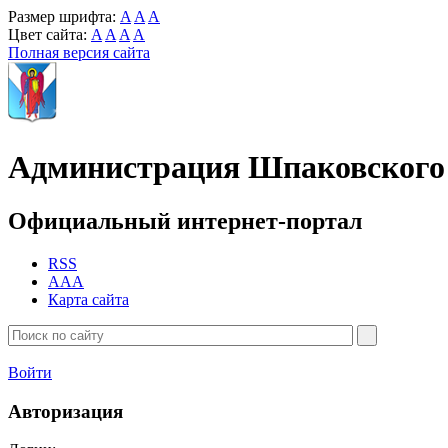
Размер шрифта:
A
A
A
Цвет сайта:
A
A
A
A
Полная версия сайта
Администрация Шпаковского 
Официальный интернет-портал
RSS
AAA
Карта сайта
Войти
Авторизация