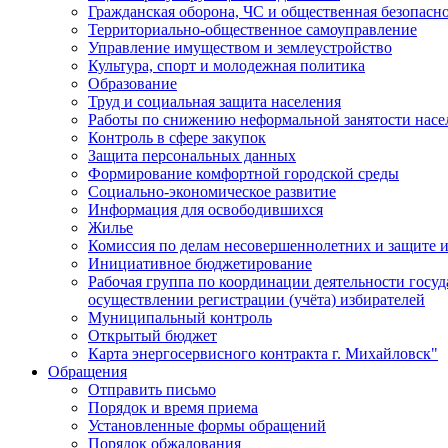
Гражданская оборона, ЧС и общественная безопасн
Территориально-общественное самоуправление
Управление имуществом и землеустройство
Культура, спорт и молодежная политика
Образование
Труд и социальная защита населения
Работы по снижению неформальной занятости насе
Контроль в сфере закупок
Защита персональных данных
Формирование комфортной городской среды
Социально-экономическое развитие
Информация для освободившихся
Жилье
Комиссия по делам несовершеннолетних и защите и
Инициативное бюджетирование
Рабочая группа по координации деятельности госу
осуществлении регистрации (учёта) избирателей
Муниципальный контроль
Открытый бюджет
Карта энергосервисного контракта г. Михайловск"
Обращения
Отправить письмо
Порядок и время приема
Установленные формы обращений
Порядок обжалования