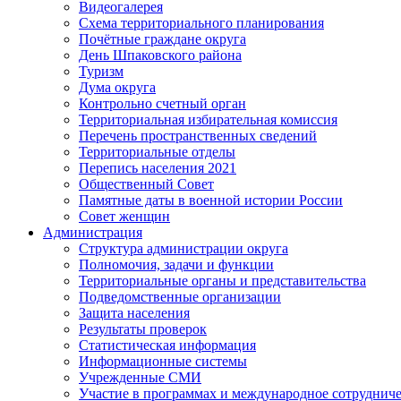
Видеогалерея
Схема территориального планирования
Почётные граждане округа
День Шпаковского района
Туризм
Дума округа
Контрольно счетный орган
Территориальная избирательная комиссия
Перечень пространственных сведений
Территориальные отделы
Перепись населения 2021
Общественный Совет
Памятные даты в военной истории России
Совет женщин
Администрация
Структура администрации округа
Полномочия, задачи и функции
Территориальные органы и представительства
Подведомственные организации
Защита населения
Результаты проверок
Статистическая информация
Информационные системы
Учрежденные СМИ
Участие в программах и международное сотруднич