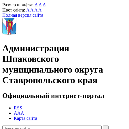
Размер шрифта:
A
A
A
Цвет сайта:
A
A
A
A
Полная версия сайта
Администрация
Шпаковского
муниципального округа
Ставропольского края
Официальный интернет-портал
RSS
AAA
Карта сайта