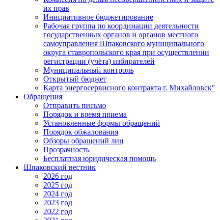
их прав
Инициативное бюджетирование
Рабочая группа по координации деятельности
государственных органов и органов местного
самоуправления Шпаковского муниципального
округа ставропольского края при осуществлении
регистрации (учёта) избирателей
Муниципальный контроль
Открытый бюджет
Карта энергосервисного контракта г. Михайловск"
Обращения
Отправить письмо
Порядок и время приема
Установленные формы обращений
Порядок обжалования
Обзоры обращений лиц
Прозрачность
Бесплатная юридическая помощь
Шпаковский вестник
2026 год
2025 год
2024 год
2023 год
2022 год