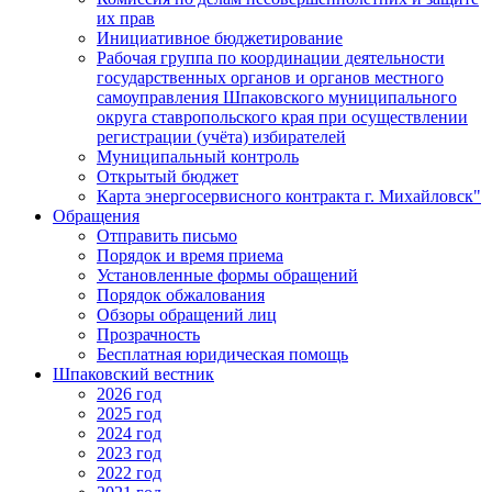
их прав
Инициативное бюджетирование
Рабочая группа по координации деятельности
государственных органов и органов местного
самоуправления Шпаковского муниципального
округа ставропольского края при осуществлении
регистрации (учёта) избирателей
Муниципальный контроль
Открытый бюджет
Карта энергосервисного контракта г. Михайловск"
Обращения
Отправить письмо
Порядок и время приема
Установленные формы обращений
Порядок обжалования
Обзоры обращений лиц
Прозрачность
Бесплатная юридическая помощь
Шпаковский вестник
2026 год
2025 год
2024 год
2023 год
2022 год