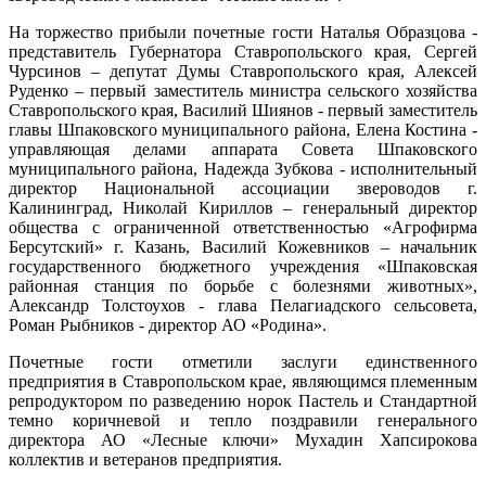
На торжество прибыли почетные гости Наталья Образцова -
представитель Губернатора Ставропольского края, Сергей
Чурсинов – депутат Думы Ставропольского края, Алексей
Руденко – первый заместитель министра сельского хозяйства
Ставропольского края, Василий Шиянов - первый заместитель
главы Шпаковского муниципального района, Елена Костина -
управляющая делами аппарата Совета Шпаковского
муниципального района, Надежда Зубкова - исполнительный
директор Национальной ассоциации звероводов г.
Калининград, Николай Кириллов – генеральный директор
общества с ограниченной ответственностью «Агрофирма
Берсутский» г. Казань, Василий Кожевников – начальник
государственного бюджетного учреждения «Шпаковская
районная станция по борьбе с болезнями животных»,
Александр Толстоухов - глава Пелагиадского сельсовета,
Роман Рыбников - директор АО «Родина».
Почетные гости отметили заслуги единственного
предприятия в Ставропольском крае, являющимся племенным
репродуктором по разведению норок Пастель и Стандартной
темно коричневой и тепло поздравили генерального
директора АО «Лесные ключи» Мухадин Хапсирокова
коллектив и ветеранов предприятия.