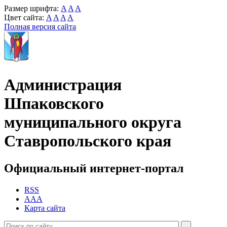
Размер шрифта:
A
A
A
Цвет сайта:
A
A
A
A
Полная версия сайта
Администрация
Шпаковского
муниципального округа
Ставропольского края
Официальный интернет-портал
RSS
AAA
Карта сайта