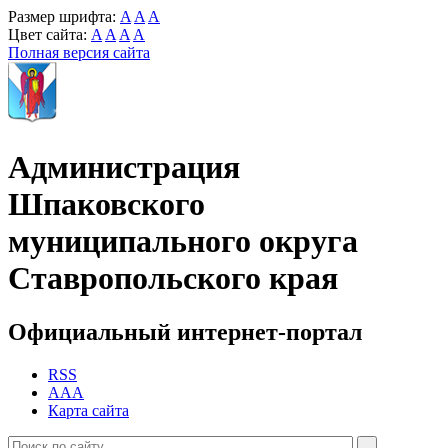
Размер шрифта:
A
A
A
Цвет сайта:
A
A
A
A
Полная версия сайта
Администрация
Шпаковского
муниципального округа
Ставропольского края
Официальный интернет-портал
RSS
AAA
Карта сайта