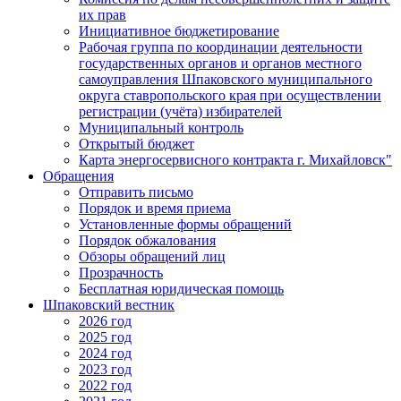
их прав
Инициативное бюджетирование
Рабочая группа по координации деятельности
государственных органов и органов местного
самоуправления Шпаковского муниципального
округа ставропольского края при осуществлении
регистрации (учёта) избирателей
Муниципальный контроль
Открытый бюджет
Карта энергосервисного контракта г. Михайловск"
Обращения
Отправить письмо
Порядок и время приема
Установленные формы обращений
Порядок обжалования
Обзоры обращений лиц
Прозрачность
Бесплатная юридическая помощь
Шпаковский вестник
2026 год
2025 год
2024 год
2023 год
2022 год