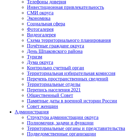
Телефоны доверия
Инвестиционная привлекательность
СМИ округа
Экономика
Социальная сфера
Фотогалерея
Видеогалерея
Схема территориального планирования
Почётные граждане округа
День Шпаковского района
Туризм
Дума округа
Контрольно счетный орган
Территориальная избирательная комиссия
Перечень пространственных сведений
Территориальные отделы
Перепись населения 2021
Общественный Совет
Памятные даты в военной истории России
Совет женщин
Администрация
Структура администрации округа
Полномочия, задачи и функции
Территориальные органы и представительства
Подведомственные организации