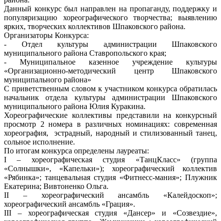
Данный конкурс был направлен на пропаганду, поддержку и
популяризацию хореографического творчества; выявлению
ярких, творческих коллективов Шпаковского района.
Организаторы Конкурса:
- Отдел культуры администрации Шпаковского
муниципального района Ставропольского края;
- Муниципальное казенное учреждение культуры
«Организационно-методический центр Шпаковского
муниципального района»
С приветственным словом к участником конкурса обратилась
начальник отдела культуры администрации Шпаковского
муниципального района Юлия Куракина.
Хореографические коллективы представили на конкурсный
просмотр 2 номера в различных номинациях: современная
хореография, эстрадный, народный и стилизованный танец,
сольное исполнение.
По итогам конкурса определены лауреаты:
I – хореографическая студия «ТанцКласс» (группа
«Солнышки», «Капельки»); хореографический коллектив
«Рябинка»; танцевальная студия «Фитнесс-мания»; Плужник
Екатерина; Вивтоненко Ольга.
II – хореографический ансамбль «Калейдоскоп»;
хореографический ансамбль «Грация».
III – хореографическая студия «Дансер» и «Созвездие»,