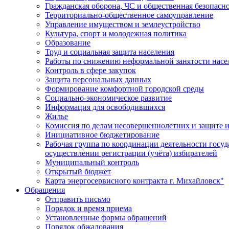
Гражданская оборона, ЧС и общественная безопасн
Территориально-общественное самоуправление
Управление имуществом и землеустройство
Культура, спорт и молодежная политика
Образование
Труд и социальная защита населения
Работы по снижению неформальной занятости насе
Контроль в сфере закупок
Защита персональных данных
Формирование комфортной городской среды
Социально-экономическое развитие
Информация для освободившихся
Жилье
Комиссия по делам несовершеннолетних и защите и
Инициативное бюджетирование
Рабочая группа по координации деятельности госу
осуществлении регистрации (учёта) избирателей
Муниципальный контроль
Открытый бюджет
Карта энергосервисного контракта г. Михайловск"
Обращения
Отправить письмо
Порядок и время приема
Установленные формы обращений
Порядок обжалования