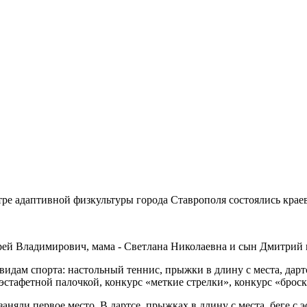
тре адаптивной физкультуры города Ставрополя состоялись краев
дрей Владимирович, мама - Светлана Николаевна и сын Дмитрий 
видам спорта: настольный теннис, прыжки в длину с места, дарт
с эстафетной палочкой, конкурс «меткие стрелки», конкурс «брос
аняли первое место. В дартсе, прыжках в длину с места, беге с 