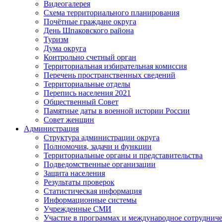
Видеогалерея
Схема территориального планирования
Почётные граждане округа
День Шпаковского района
Туризм
Дума округа
Контрольно счетный орган
Территориальная избирательная комиссия
Перечень пространственных сведений
Территориальные отделы
Перепись населения 2021
Общественный Совет
Памятные даты в военной истории России
Совет женщин
Администрация
Структура администрации округа
Полномочия, задачи и функции
Территориальные органы и представительства
Подведомственные организации
Защита населения
Результаты проверок
Статистическая информация
Информационные системы
Учрежденные СМИ
Участие в программах и международное сотруднич