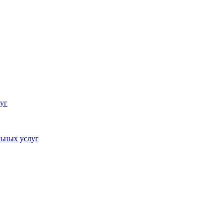
уг
ьных услуг