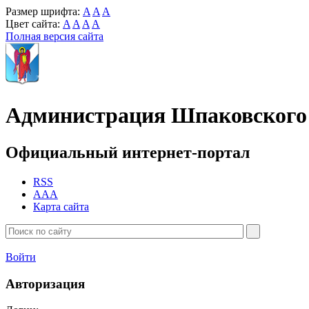
Размер шрифта:
A
A
A
Цвет сайта:
A
A
A
A
Полная версия сайта
Администрация Шпаковского 
Официальный интернет-портал
RSS
AAA
Карта сайта
Войти
Авторизация