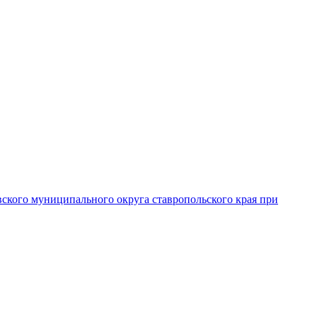
вского муниципального округа ставропольского края при