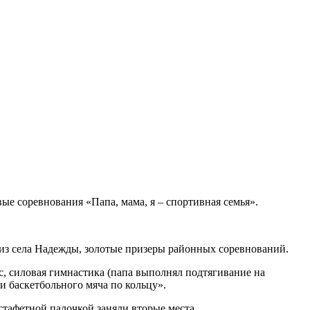
ые соревнования «Папа, мама, я – спортивная семья».
из села Надежды, золотые призеры районных соревнований.
с, силовая гимнастика (папа выполнял подтягивание на
ки баскетбольного мяча по кольцу».
эстафетной палочкой заняли вторые места.