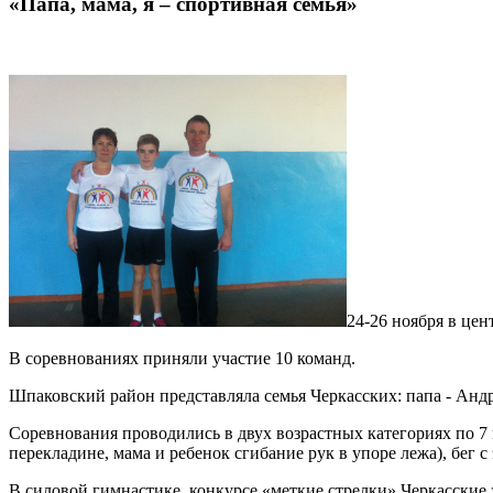
«Папа, мама, я – спортивная семья»
24-26 ноября в цен
В соревнованиях приняли участие 10 команд.
Шпаковский район представляла семья Черкасских: папа - Ан
Соревнования проводились в двух возрастных категориях по 7 
перекладине, мама и ребенок сгибание рук в упоре лежа), бег 
В силовой гимнастике, конкурсе «меткие стрелки» Черкасские з