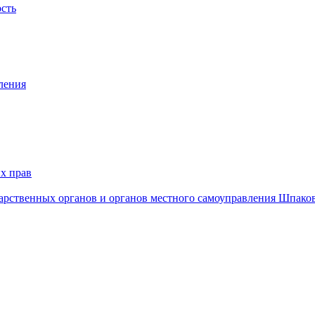
ость
ления
х прав
дарственных органов и органов местного самоуправления Шпако