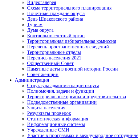
Видеогалерея
Схема территориального планирования
Почётные граждане округа
День Шпаковского района
Туризм
Дума округа
Контрольно счетный орган
Территориальная избирательная комиссия
Перечень пространственных сведений
Территориальные отделы
Перепись населения 2021
Общественный Совет
Памятные даты в военной истории России
Совет женщин
Администрация
Структура администрации округа
Полномочия, задачи и функции
Территориальные органы и представительства
Подведомственные организации
Защита населения
Результаты проверок
Статистическая информация
Информационные системы
Учрежденные СМИ
Участие в программах и международное сотруднич