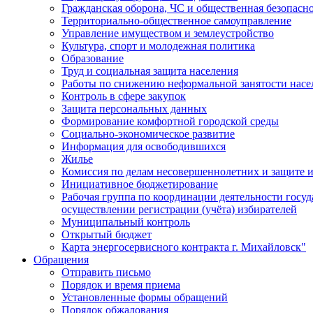
Гражданская оборона, ЧС и общественная безопасн
Территориально-общественное самоуправление
Управление имуществом и землеустройство
Культура, спорт и молодежная политика
Образование
Труд и социальная защита населения
Работы по снижению неформальной занятости насе
Контроль в сфере закупок
Защита персональных данных
Формирование комфортной городской среды
Социально-экономическое развитие
Информация для освободившихся
Жилье
Комиссия по делам несовершеннолетних и защите и
Инициативное бюджетирование
Рабочая группа по координации деятельности госу
осуществлении регистрации (учёта) избирателей
Муниципальный контроль
Открытый бюджет
Карта энергосервисного контракта г. Михайловск"
Обращения
Отправить письмо
Порядок и время приема
Установленные формы обращений
Порядок обжалования