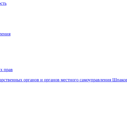
ость
ления
х прав
дарственных органов и органов местного самоуправления Шпако