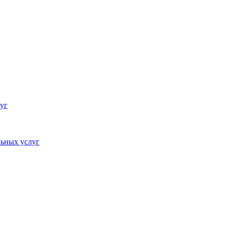
уг
ьных услуг