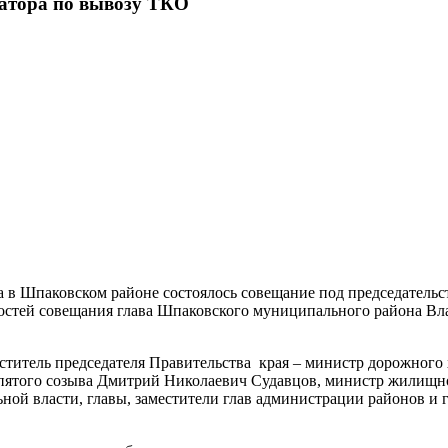
ратора по вывозу ТКО
да в Шпаковском районе состоялось совещание под председательс
гостей совещания глава Шпаковского муниципального района В
титель председателя Правительства края – министр дорожного 
 пятого созыва Дмитрий Николаевич Судавцов, министр жилищн
ной власти, главы, заместители глав администрации районов и 