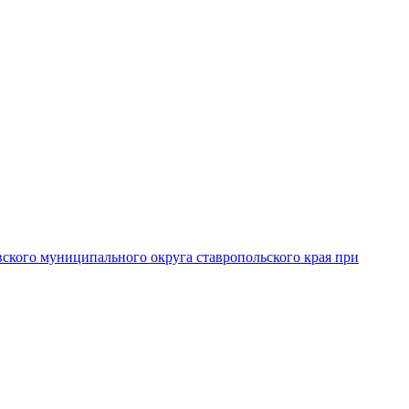
вского муниципального округа ставропольского края при