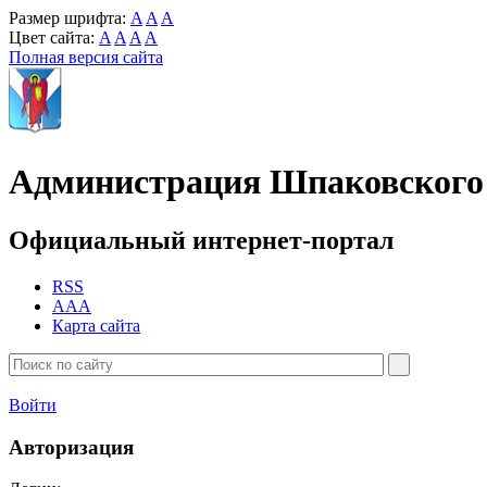
Размер шрифта:
A
A
A
Цвет сайта:
A
A
A
A
Полная версия сайта
Администрация Шпаковского 
Официальный интернет-портал
RSS
AAA
Карта сайта
Войти
Авторизация