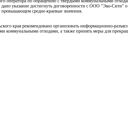
ого оператора по обращению с твердыми коммунальными отходам
 дано указание достигнуть договоренности с ООО "Эко-Сити" о
е превышающем средне-краевые значения.
ского края рекомендовано организовать информационно-разъясн
ми коммунальными отходами, а также принять меры для прекра