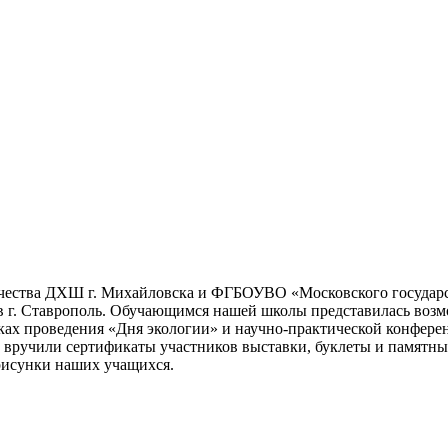
чества ДХШ г. Михайловска и ФГБОУВО «Московского государс
 в г. Ставрополь. Обучающимся нашей школы представилась возм
мках проведения «Дня экологии» и научно-практической конферен
м вручили сертификаты участников выставки, буклеты и памятн
рисунки наших учащихся.