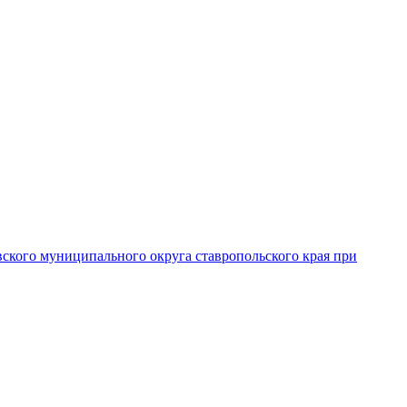
вского муниципального округа ставропольского края при