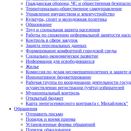
Гражданская оборона, ЧС и общественная безопасн
Территориально-общественное самоуправление
Управление имуществом и землеустройство
Культура, спорт и молодежная политика
Образование
Труд и социальная защита населения
Работы по снижению неформальной занятости насе
Контроль в сфере закупок
Защита персональных данных
Формирование комфортной городской среды
Социально-экономическое развитие
Информация для освободившихся
Жилье
Комиссия по делам несовершеннолетних и защите и
Инициативное бюджетирование
Рабочая группа по координации деятельности госу
осуществлении регистрации (учёта) избирателей
Муниципальный контроль
Открытый бюджет
Карта энергосервисного контракта г. Михайловск"
Обращения
Отправить письмо
Порядок и время приема
Установленные формы обращений
Порядок обжалования