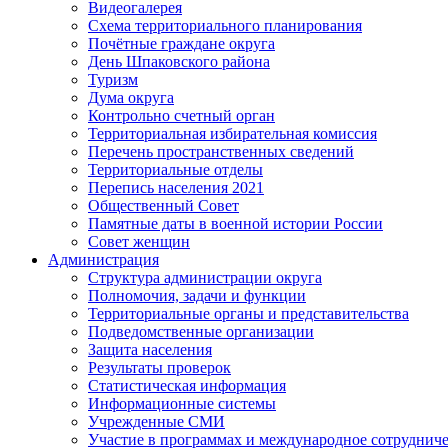
Видеогалерея
Схема территориального планирования
Почётные граждане округа
День Шпаковского района
Туризм
Дума округа
Контрольно счетный орган
Территориальная избирательная комиссия
Перечень пространственных сведений
Территориальные отделы
Перепись населения 2021
Общественный Совет
Памятные даты в военной истории России
Совет женщин
Администрация
Структура администрации округа
Полномочия, задачи и функции
Территориальные органы и представительства
Подведомственные организации
Защита населения
Результаты проверок
Статистическая информация
Информационные системы
Учрежденные СМИ
Участие в программах и международное сотруднич