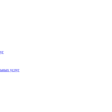
уг
ьных услуг