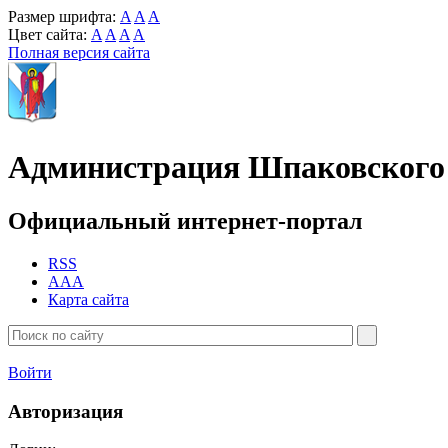
Размер шрифта:
A
A
A
Цвет сайта:
A
A
A
A
Полная версия сайта
Администрация Шпаковского 
Официальный интернет-портал
RSS
AAA
Карта сайта
Войти
Авторизация