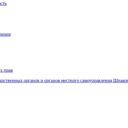
ость
ления
х прав
дарственных органов и органов местного самоуправления Шпако