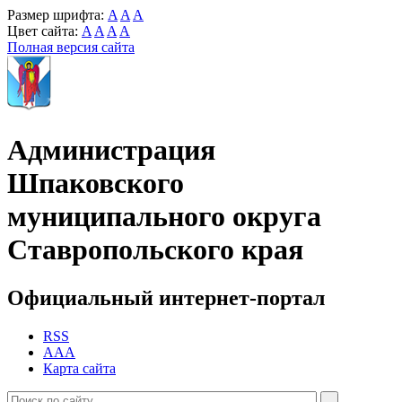
Размер шрифта:
A
A
A
Цвет сайта:
A
A
A
A
Полная версия сайта
Администрация
Шпаковского
муниципального округа
Ставропольского края
Официальный интернет-портал
RSS
AAA
Карта сайта