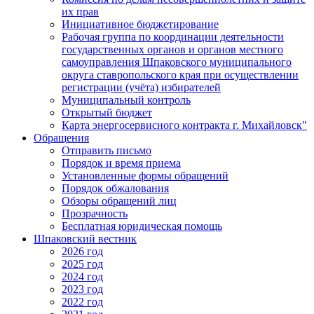
их прав
Инициативное бюджетирование
Рабочая группа по координации деятельности
государственных органов и органов местного
самоуправления Шпаковского муниципального
округа ставропольского края при осуществлении
регистрации (учёта) избирателей
Муниципальный контроль
Открытый бюджет
Карта энергосервисного контракта г. Михайловск"
Обращения
Отправить письмо
Порядок и время приема
Установленные формы обращений
Порядок обжалования
Обзоры обращений лиц
Прозрачность
Бесплатная юридическая помощь
Шпаковский вестник
2026 год
2025 год
2024 год
2023 год
2022 год