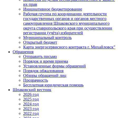
их прав
Инициативное бюджетирование
Рабочая группа по координации деятельности
государственных органов и органов местного
самоуправления Шпаковского муниципального
округа ставропольского края при осуществлении
регистрации (учёта) избирателей
Муниципальный контроль
Открытый бюджет
Карта энергосервисного контракта г. Михайловск"
Обращения
Отправить письмо
Порядок и время приема
Установленные формы обращений
Порядок обжалования
Обзоры обращений лиц
Прозрачность
Бесплатная юридическая помощь
Шпаковский вестник
2026 год
2025 год
2024 год
2023 год
2022 год