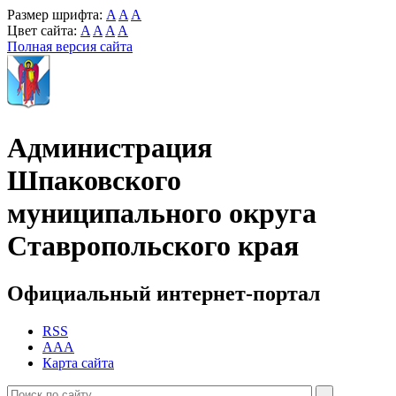
Размер шрифта:
A
A
A
Цвет сайта:
A
A
A
A
Полная версия сайта
Администрация
Шпаковского
муниципального округа
Ставропольского края
Официальный интернет-портал
RSS
AAA
Карта сайта