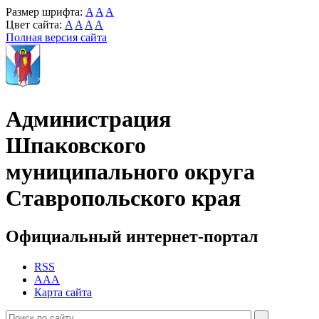
Размер шрифта:
A
A
A
Цвет сайта:
A
A
A
A
Полная версия сайта
Администрация
Шпаковского
муниципального округа
Ставропольского края
Официальный интернет-портал
RSS
AAA
Карта сайта