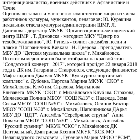
интернационалистах, военных действиях в Афганистане и
Чечне.
Оценивали талант и мастерство компетентное жюри из числа
работников культуры, музыкантов, педаговов: Ю. Куракина -
начальник отдела культуры администрации ШМР, Л.
Данилова - директор МКУК "Организационно-методический
центр ШМР", Т. Димовска - методист МКУ "Центр по
техобслуживанию", Ю. Рупель - солист ансамбля песни и
пляски "Пограничник Кавказа" Н. Цверова - преподаватель
МБУ ДО "Детская музыкальная школа" г. Михайловск.
По итогам мероприятия были отобраны на краевой этап
"Солдатский конверт - 2017", который пройдет 22 января 2018
года в ДК им. Гагарина г. Ставрополя, следующие финалисты:
Мафтагадинов Джамал МКУК "Культурно-спортивный
комплекс" с. Дубовка, Нартова Марина МКУК "СКО" г.
Михайловска Клуб им. Страхова, Мартынова
Елизавета МКУК "СКО" г. Михайловска Клуб им. Страхова,
Милаевская Полина МБОУ "СОШ №13" с. Надежда, Зема
Софья МБОУ "СОШ №30" г. Михайловск, Осипов Виктор
МБОУ "СОШ №30" г. Михайловск, Шапошникова ДАрья
МБУ ДО "ЦДТ", Ансамбль "Серебряные струны", Анна
Поважная МБОУ "СОШ №30" г. Михайловск, Ансамбль
"Русский сувенир" МКУК "СКО" г. Михайловск ДК
Центральный, Дмитриева Ксения МКУК "КСК МО
Пелагиадского сельсовета", Губанова Мария МРОО "РСМ",