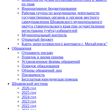
их прав
Инициативное бюджетирование
Рабочая группа по координации деятельности
государственных органов и органов местного
самоуправления Шпаковского муниципального
округа ставропольского края при осуществлении
регистрации (учёта) избирателей
Муниципальный контроль
Открытый бюджет
Карта энергосервисного контракта г. Михайловск"
Обращения
Отправить письмо
Порядок и время приема
Установленные формы обращений
Порядок обжалования
Обзоры обращений лиц
Прозрачность
Бесплатная юридическая помощь
Шпаковский вестник
2026 год
2025 год
2024 год
2023 год
2022 год