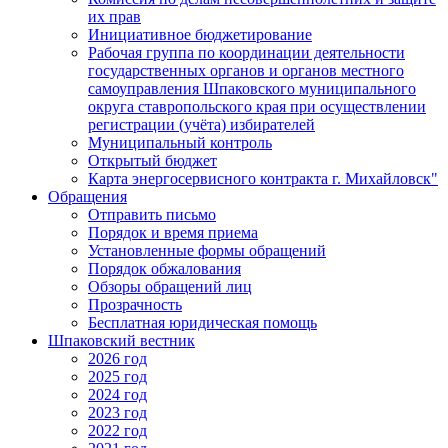
их прав
Инициативное бюджетирование
Рабочая группа по координации деятельности
государственных органов и органов местного
самоуправления Шпаковского муниципального
округа ставропольского края при осуществлении
регистрации (учёта) избирателей
Муниципальный контроль
Открытый бюджет
Карта энергосервисного контракта г. Михайловск"
Обращения
Отправить письмо
Порядок и время приема
Установленные формы обращений
Порядок обжалования
Обзоры обращений лиц
Прозрачность
Бесплатная юридическая помощь
Шпаковский вестник
2026 год
2025 год
2024 год
2023 год
2022 год