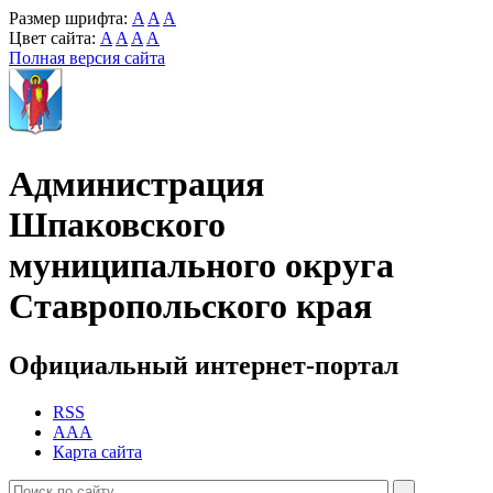
Размер шрифта:
A
A
A
Цвет сайта:
A
A
A
A
Полная версия сайта
Администрация
Шпаковского
муниципального округа
Ставропольского края
Официальный интернет-портал
RSS
AAA
Карта сайта