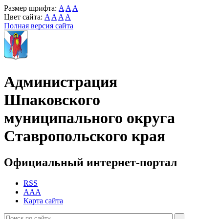
Размер шрифта:
A
A
A
Цвет сайта:
A
A
A
A
Полная версия сайта
Администрация
Шпаковского
муниципального округа
Ставропольского края
Официальный интернет-портал
RSS
AAA
Карта сайта