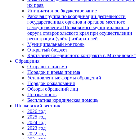
их прав
Инициативное бюджетирование
Рабочая группа по координации деятельности
государственных органов и органов местного
самоуправления Шпаковского муниципального
округа ставропольского края при осуществлении
регистрации (учёта) избирателей
Муниципальный контроль
Открытый бюджет
Карта энергосервисного контракта г. Михайловск"
Обращения
Отправить письмо
Порядок и время приема
Установленные формы обращений
Порядок обжалования
Обзоры обращений лиц
Прозрачность
Бесплатная юридическая помощь
Шпаковский вестник
2026 год
2025 год
2024 год
2023 год
2022 год