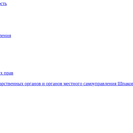
ость
ления
х прав
дарственных органов и органов местного самоуправления Шпако