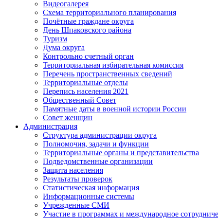
Видеогалерея
Схема территориального планирования
Почётные граждане округа
День Шпаковского района
Туризм
Дума округа
Контрольно счетный орган
Территориальная избирательная комиссия
Перечень пространственных сведений
Территориальные отделы
Перепись населения 2021
Общественный Совет
Памятные даты в военной истории России
Совет женщин
Администрация
Структура администрации округа
Полномочия, задачи и функции
Территориальные органы и представительства
Подведомственные организации
Защита населения
Результаты проверок
Статистическая информация
Информационные системы
Учрежденные СМИ
Участие в программах и международное сотруднич