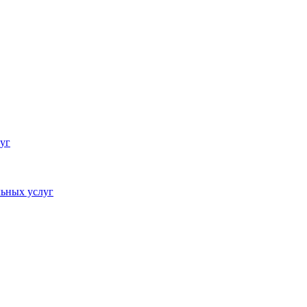
уг
ьных услуг