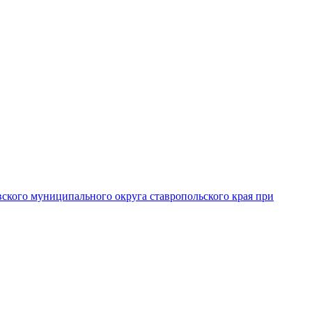
вского муниципального округа ставропольского края при