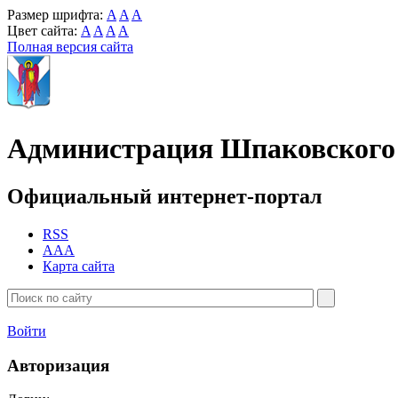
Размер шрифта:
A
A
A
Цвет сайта:
A
A
A
A
Полная версия сайта
Администрация Шпаковского 
Официальный интернет-портал
RSS
AAA
Карта сайта
Войти
Авторизация