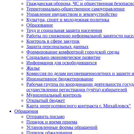
Гражданская оборона, ЧС и общественная безопасн
Территориально-общественное самоуправление
Управление имуществом и землеустройство
Культура, спорт и молодежная политика
Образование
Труд и социальная защита населения
Работы по снижению неформальной занятости насе
Контроль в сфере закупок
Защита персональных данных
Формирование комфортной городской среды
Социально-экономическое развитие
Информация для освободившихся
Жилье
Комиссия по делам несовершеннолетних и защите и
Инициативное бюджетирование
Рабочая группа по координации деятельности госу
осуществлении регистрации (учёта) избирателей
Муниципальный контроль
Открытый бюджет
Карта энергосервисного контракта г. Михайловск"
Обращения
Отправить письмо
Порядок и время приема
Установленные формы обращений
Порядок обжалования