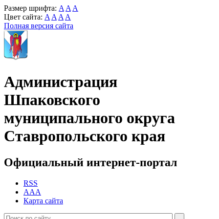
Размер шрифта:
A
A
A
Цвет сайта:
A
A
A
A
Полная версия сайта
Администрация
Шпаковского
муниципального округа
Ставропольского края
Официальный интернет-портал
RSS
AAA
Карта сайта