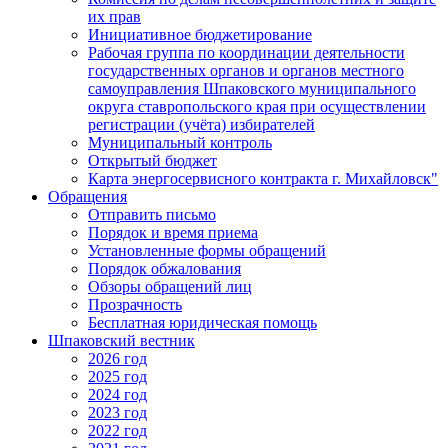
их прав
Инициативное бюджетирование
Рабочая группа по координации деятельности
государственных органов и органов местного
самоуправления Шпаковского муниципального
округа ставропольского края при осуществлении
регистрации (учёта) избирателей
Муниципальный контроль
Открытый бюджет
Карта энергосервисного контракта г. Михайловск"
Обращения
Отправить письмо
Порядок и время приема
Установленные формы обращений
Порядок обжалования
Обзоры обращений лиц
Прозрачность
Бесплатная юридическая помощь
Шпаковский вестник
2026 год
2025 год
2024 год
2023 год
2022 год