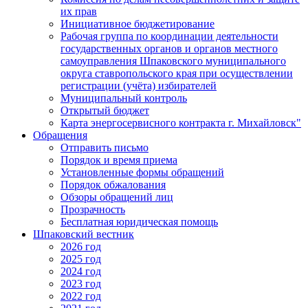
их прав
Инициативное бюджетирование
Рабочая группа по координации деятельности
государственных органов и органов местного
самоуправления Шпаковского муниципального
округа ставропольского края при осуществлении
регистрации (учёта) избирателей
Муниципальный контроль
Открытый бюджет
Карта энергосервисного контракта г. Михайловск"
Обращения
Отправить письмо
Порядок и время приема
Установленные формы обращений
Порядок обжалования
Обзоры обращений лиц
Прозрачность
Бесплатная юридическая помощь
Шпаковский вестник
2026 год
2025 год
2024 год
2023 год
2022 год