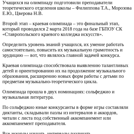
Учащихся на олимпиаду подготовили преподаватели
теоретического отделения школы – Филиппова Т.А., Морозова
Е.Ю., Цверова Н.В.
Второй этап – краевая олимпиада – это финальный этап,
который проводился 2 марта 2018 года на базе ГБПОУ СК
«Ставропольского краевого колледжа искусств».
Определить уровень знаний учащихся, их умение работать
самостоятельно, повысить их музыкальную грамотность и
эрудицию — вот, что являлось главной задачей конкурса.
Краевая олимпиада способствовала выявлению талантливых
детей и ориентированию их на продолжение музыкального
образования, расширению новых форм работы с детьми по
предметам музыкально-теоретического цикла.
Олимпиада прошла в двух номинациях: сольфеджио и
музыкальная литература.
По сольфеджио юные конкурсанты в форме игры составляли
диктанты, складывали пазлы из интервалов и аккордов,
читали с листа под собственный аккомпанемент или
аккомпанемент преподавателя.
Все аккорды изучать, интервалы различать,