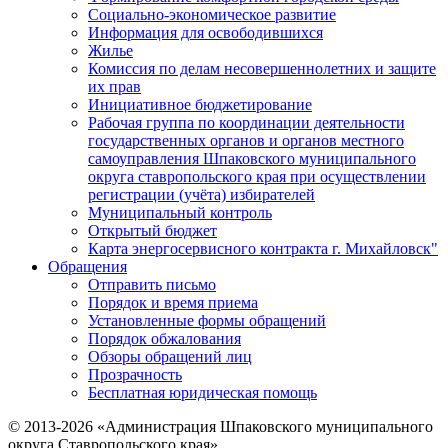
Социально-экономическое развитие
Информация для освободившихся
Жилье
Комиссия по делам несовершеннолетних и защите
их прав
Инициативное бюджетирование
Рабочая группа по координации деятельности
государственных органов и органов местного
самоуправления Шпаковского муниципального
округа ставропольского края при осуществлении
регистрации (учёта) избирателей
Муниципальный контроль
Открытый бюджет
Карта энергосервисного контракта г. Михайловск"
Обращения
Отправить письмо
Порядок и время приема
Установленные формы обращений
Порядок обжалования
Обзоры обращений лиц
Прозрачность
Бесплатная юридическая помощь
© 2013-2026 «Администрация Шпаковского муниципального
округа Ставропольского края»