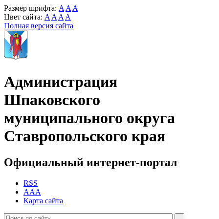
Размер шрифта:
A
A
A
Цвет сайта:
A
A
A
A
Полная версия сайта
Администрация
Шпаковского
муниципального округа
Ставропольского края
Официальный интернет-портал
RSS
AAA
Карта сайта