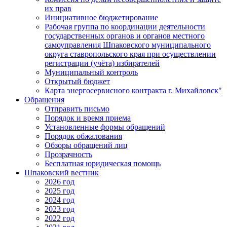
их прав
Инициативное бюджетирование
Рабочая группа по координации деятельности
государственных органов и органов местного
самоуправления Шпаковского муниципального
округа ставропольского края при осуществлении
регистрации (учёта) избирателей
Муниципальный контроль
Открытый бюджет
Карта энергосервисного контракта г. Михайловск"
Обращения
Отправить письмо
Порядок и время приема
Установленные формы обращений
Порядок обжалования
Обзоры обращений лиц
Прозрачность
Бесплатная юридическая помощь
Шпаковский вестник
2026 год
2025 год
2024 год
2023 год
2022 год