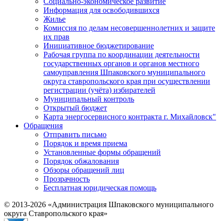
Социально-экономическое развитие
Информация для освободившихся
Жилье
Комиссия по делам несовершеннолетних и защите
их прав
Инициативное бюджетирование
Рабочая группа по координации деятельности
государственных органов и органов местного
самоуправления Шпаковского муниципального
округа ставропольского края при осуществлении
регистрации (учёта) избирателей
Муниципальный контроль
Открытый бюджет
Карта энергосервисного контракта г. Михайловск"
Обращения
Отправить письмо
Порядок и время приема
Установленные формы обращений
Порядок обжалования
Обзоры обращений лиц
Прозрачность
Бесплатная юридическая помощь
© 2013-2026 «Администрация Шпаковского муниципального
округа Ставропольского края»