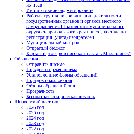
их прав
Инициативное бюджетирование
Рабочая группа по координации деятельности
государственных органов и органов местного
самоуправления Шпаковского муниципального
округа ставропольского края при осуществлении
регистрации (учёта) избирателей
Муниципальный контроль
Открытый бюджет
Карта энергосервисного контракта г. Михайловск"
Обращения
Отправить письмо
Порядок и время приема
Установленные формы обращений
Порядок обжалования
Обзоры обращений лиц
Прозрачность
Бесплатная юридическая помощь
Шпаковский вестник
2026 год
2025 год
2024 год
2023 год
2022 год