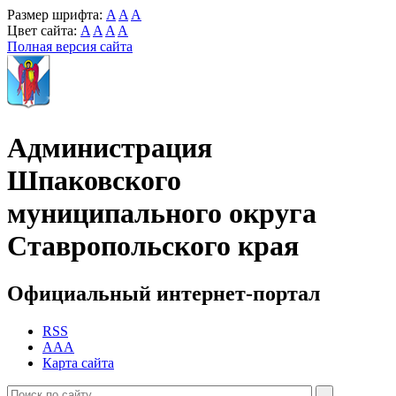
Размер шрифта:
A
A
A
Цвет сайта:
A
A
A
A
Полная версия сайта
Администрация
Шпаковского
муниципального округа
Ставропольского края
Официальный интернет-портал
RSS
AAA
Карта сайта