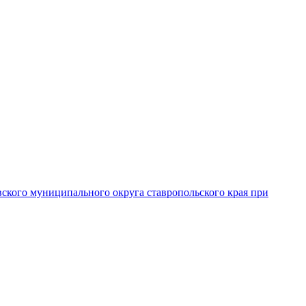
вского муниципального округа ставропольского края при