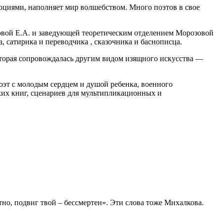
оциями, наполняет мир волшебством. Много поэтов в свое
овой Е.А. и заведующей теоретическим отделением Морозовой
 сатирика и переводчика , сказочника и баснописца.
торая сопровождалась другим видом изящного искусства —
оэт с молодым сердцем и душой ребенка, военного
ких книг, сценариев для мультипликационных и
тно, подвиг твой – бессмертен». Эти слова тоже Михалкова.