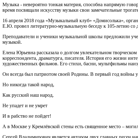
Музыка - невероятно тонкая материя, способна напрямую гово
время посвящали искусству музыки свои замечательные трогат
16 апреля 2018 года «Музыкальный клуб» «Домисолька», орга
Е.Ю. провел литературно-музыкальную беседу к 105-летию со д
Преподаватели и ученики музыкальной школы предложили уче
музыкой.
Елена Юрьевна рассказала о долгом увлекательном творческом
корреспондента, драматурга, писателя. История его жизни ин
художественных фильмов. Его стихи, басни, мультфильмы наизу
Он всегда был патриотом своей Родины. В первый год войны у
Но никогда такой народ,
Как русский наш народ,
Не упадет и не умрет
И в рабство не пойдет!
А в Москве у Кремлёвской стены есть священное место – могила
Сергей Владимирович является автором двух главных песен н