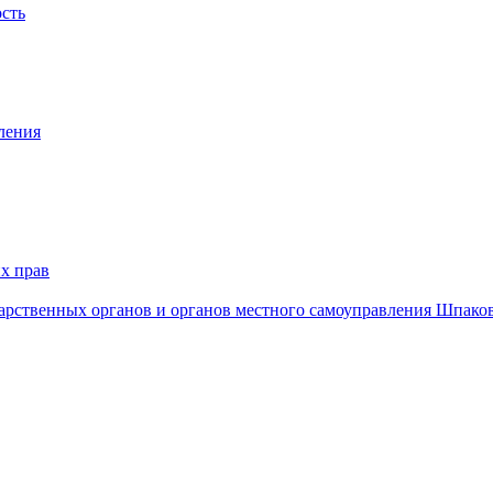
ость
ления
х прав
дарственных органов и органов местного самоуправления Шпако