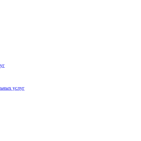
уг
ьных услуг