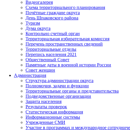
Видеогалерея
Схема территориального планирования
Почётные граждане округа
День Шпаковского района
Туризм
Дума округа
Контрольно счетный орган
Территориальная избирательная комиссия
Перечень пространственных сведений
Территориальные отделы
Перепись населения 2021
Общественный Совет
Памятные даты в военной истории России
Совет женщин
Администрация
Структура администрации округа
Полномочия, задачи и функции
Территориальные органы и представительства
Подведомственные организации
Защита населения
Результаты проверок
Статистическая информация
Информационные системы
Учрежденные СМИ
Участие в программах и международное сотруднич