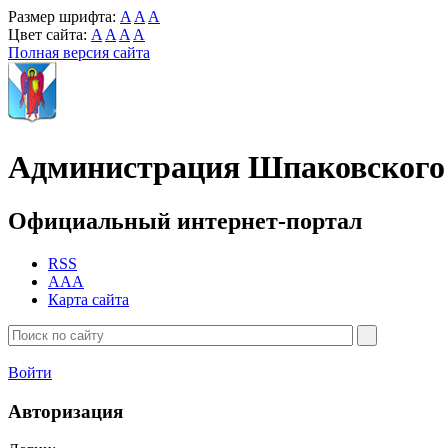
Размер шрифта:
A
A
A
Цвет сайта:
A
A
A
A
Полная версия сайта
Администрация Шпаковского 
Официальный интернет-портал
RSS
AAA
Карта сайта
Войти
Авторизация