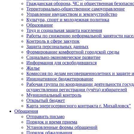
Гражданская оборона, ЧС и общественная безопасн
Территориально-общественное самоуправление
Управление имуществом и землеустройство
Культура, спорт и молодежная политика
Образование
Труд и социальная защита населения
Работы по снижению неформальной занятости насе
Контроль в сфере закупок
Защита персональных данных
Формирование комфортной городской среды
Социально-экономическое развитие
Информация для освободившихся
Жилье
Комиссия по делам несовершеннолетних и защите и
Инициативное бюджетирование
Рабочая группа по координации деятельности госу
осуществлении регистрации (учёта) избирателей
Муниципальный контроль
Открытый бюджет
Карта энергосервисного контракта г. Михайловск"
Обращения
Отправить письмо
Порядок и время приема
Установленные формы обращений
Порядок обжалования