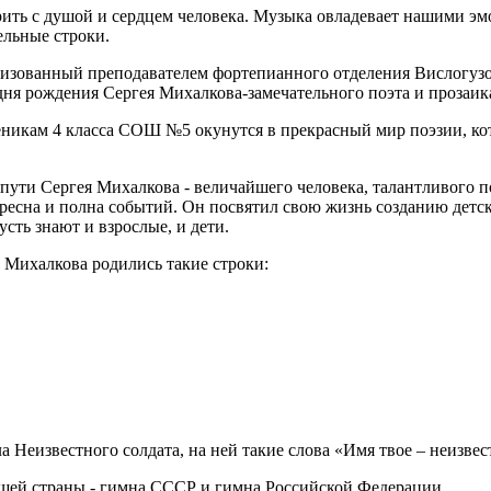
рить с душой и сердцем человека. Музыка овладевает нашими эм
ельные строки.
низованный преподавателем фортепианного отделения Вислогуз
ня рождения Сергея Михалкова-замечательного поэта и прозаика,
никам 4 класса СОШ №5 окунутся в прекрасный мир поэзии, ко
 пути Сергея Михалкова - величайшего человека, талантливого п
тересна и полна событий. Он посвятил свою жизнь созданию детс
сть знают и взрослые, и дети.
 Михалкова родились такие строки:
 Неизвестного солдата, на ней такие слова «Имя твое – неизвес
ашей страны - гимна СССР и гимна Российской Федерации.