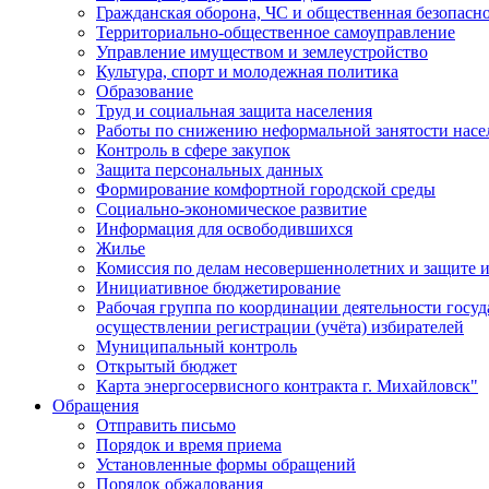
Гражданская оборона, ЧС и общественная безопасн
Территориально-общественное самоуправление
Управление имуществом и землеустройство
Культура, спорт и молодежная политика
Образование
Труд и социальная защита населения
Работы по снижению неформальной занятости насе
Контроль в сфере закупок
Защита персональных данных
Формирование комфортной городской среды
Социально-экономическое развитие
Информация для освободившихся
Жилье
Комиссия по делам несовершеннолетних и защите и
Инициативное бюджетирование
Рабочая группа по координации деятельности госу
осуществлении регистрации (учёта) избирателей
Муниципальный контроль
Открытый бюджет
Карта энергосервисного контракта г. Михайловск"
Обращения
Отправить письмо
Порядок и время приема
Установленные формы обращений
Порядок обжалования