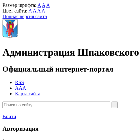
Размер шрифта:
A
A
A
Цвет сайта:
A
A
A
A
Полная версия сайта
Администрация Шпаковского 
Официальный интернет-портал
RSS
AAA
Карта сайта
Войти
Авторизация