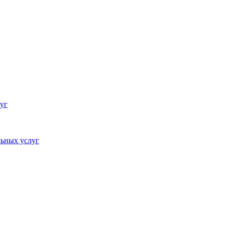
уг
ьных услуг