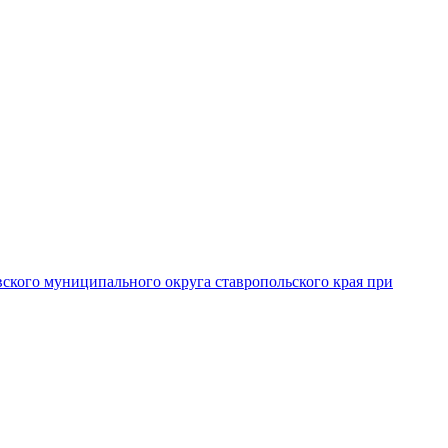
вского муниципального округа ставропольского края при