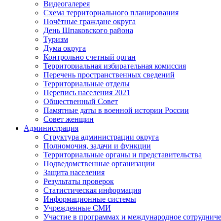
Видеогалерея
Схема территориального планирования
Почётные граждане округа
День Шпаковского района
Туризм
Дума округа
Контрольно счетный орган
Территориальная избирательная комиссия
Перечень пространственных сведений
Территориальные отделы
Перепись населения 2021
Общественный Совет
Памятные даты в военной истории России
Совет женщин
Администрация
Структура администрации округа
Полномочия, задачи и функции
Территориальные органы и представительства
Подведомственные организации
Защита населения
Результаты проверок
Статистическая информация
Информационные системы
Учрежденные СМИ
Участие в программах и международное сотруднич