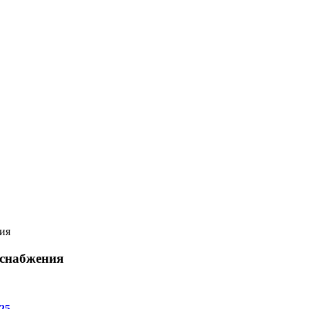
ия
оснабжения
25