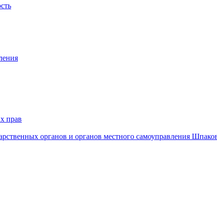
ость
ления
х прав
дарственных органов и органов местного самоуправления Шпако